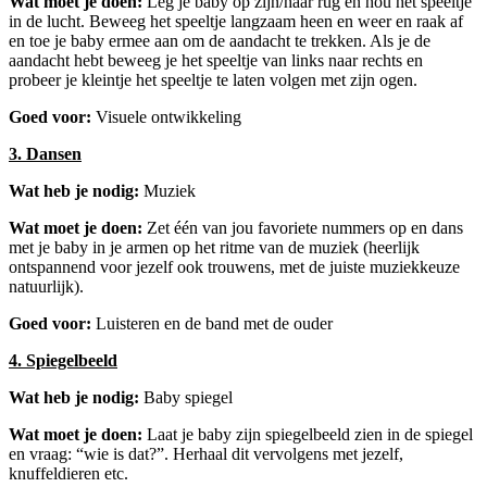
Wat moet je doen:
Leg je baby op zijn/haar rug en hou het speeltje
in de lucht. Beweeg het speeltje langzaam heen en weer en raak af
en toe je baby ermee aan om de aandacht te trekken. Als je de
aandacht hebt beweeg je het speeltje van links naar rechts en
probeer je kleintje het speeltje te laten volgen met zijn ogen.
Goed voor:
Visuele ontwikkeling
3. Dansen
Wat heb je nodig:
Muziek
Wat moet je doen:
Zet één van jou favoriete nummers op en dans
met je baby in je armen op het ritme van de muziek (heerlijk
ontspannend voor jezelf ook trouwens, met de juiste muziekkeuze
natuurlijk).
Goed voor:
Luisteren en de band met de ouder
4. Spiegelbeeld
Wat heb je nodig:
Baby spiegel
Wat moet je doen:
Laat je baby zijn spiegelbeeld zien in de spiegel
en vraag: “wie is dat?”. Herhaal dit vervolgens met jezelf,
knuffeldieren etc.