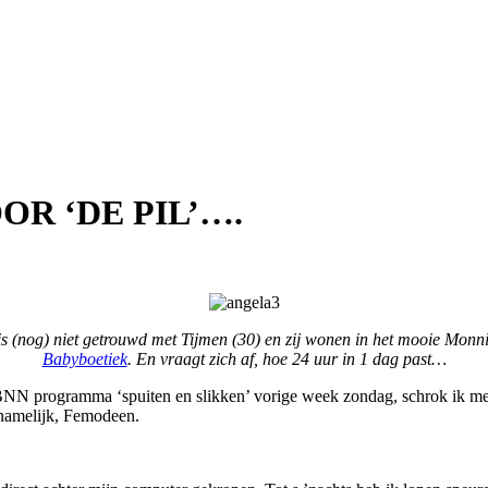
R ‘DE PIL’….
 is (nog) niet getrouwd met Tijmen (30) en zij wonen in het mooie Mon
Babyboetiek
. En vraagt zich af, hoe 24 uur in 1 dag past…
t BNN programma ‘spuiten en slikken’ vorige week zondag, schrok ik m
, namelijk, Femodeen.