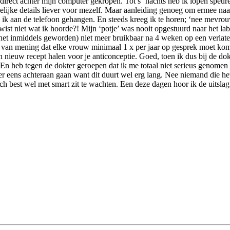
 direct achter mijn computer gekropen. Tot s ’nachts heb ik lopen speur
elijke details liever voor mezelf. Maar aanleiding genoeg om ermee naar
 ik aan de telefoon gehangen. En steeds kreeg ik te horen; ‘nee mevr
 wist niet wat ik hoorde?! Mijn ‘potje’ was nooit opgestuurd naar het la
as het inmiddels geworden) niet meer bruikbaar na 4 weken op een verla
en van mening dat elke vrouw minimaal 1 x per jaar op gesprek moet kom
n nieuw recept halen voor je anticonceptie. Goed, toen ik dus bij de do
En heb tegen de dokter geroepen dat ik me totaal niet serieus genomen 
 eens achteraan gaan want dit duurt wel erg lang. Nee niemand die het 
ch best wel met smart zit te wachten. Een deze dagen hoor ik de uitslag