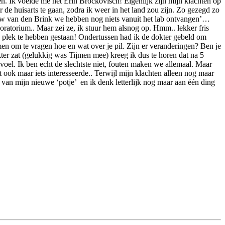
en. Ik voelde me net Erin Brockovisch! Eigenlijk zijn mijn klachten op
 de huisarts te gaan, zodra ik weer in het land zou zijn. Zo gezegd zo
ouw van den Brink we hebben nog niets vanuit het lab ontvangen’…
boratorium.. Maar zei ze, ik stuur hem alsnog op. Hmm.. lekker fris
te plek te hebben gestaan! Ondertussen had ik de dokter gebeld om
en om te vragen hoe en wat over je pil. Zijn er veranderingen? Ben je
kter zat (gelukkig was Tijmen mee) kreeg ik dus te horen dat na 5
voel. Ik ben echt de slechtste niet, fouten maken we allemaal. Maar
ook maar iets interesseerde.. Terwijl mijn klachten alleen nog maar
 van mijn nieuwe ‘potje’ en ik denk letterlijk nog maar aan één ding