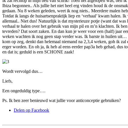
Ik zat rechtop in mijn bed van schrik! Toen het afgelopen was, ben ik
Ibiza begonnen.. Als jullie het niet heel erg vinden houd ik de onsmak
gedaan. Nu 8 weken geleden, weet ik nog niets.. Meerdere malen heb
Totdat ik langs de huisartsenpraktijk liep en ‘verhaal’ kwam halen. Ik
allemaal.. Niet dus! Natuurlijk is dat mysterieuze potje (want dat w
verhaal te halen over het gebruik van mijn pil en m’n klachten. Ik b
tevreden? Dat soort zaken. En dan kun je weer voor een (half) jaar ee
weken wachten ik nog geen stap verder was. Ik barste in huilen uit… 
kom op zeg, denkt dan helemaal niemand na 2,3,4 weken, goh ik zal er
erger worden. En oh ja, ik heb al eens eerder pap3a heb gehad, dus to
en dat is; geduld is een SCHONE zaak!
Wordt vervolgd dus…
Liefs,
Een ongeduldig type….
Ps. Ik ben zeer benieuwd wat jullie voor anticonceptie gebruiken?
Delen op Facebook