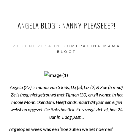
ANGELA BLOGT: NANNY PLEASEEE?!
21 JUNI 2014 IN
HOMEPAGINA
MAMA
BLOGT
Angela (27) is mama van 3 kids; D.j (5), Liz (2) & Zoë (5 mnd).
Ze is (nog) niet getrouwd met Tijmen (30) en zij wonen in het
mooie Monnickendam. Heeft sinds maart dit jaar een eigen
webshop opgezet,
De Babyboetiek
. En vraagt zich af, hoe 24
uur in 1 dag past…
Afgelopen week was een ‘hoe zullen we het noemen’