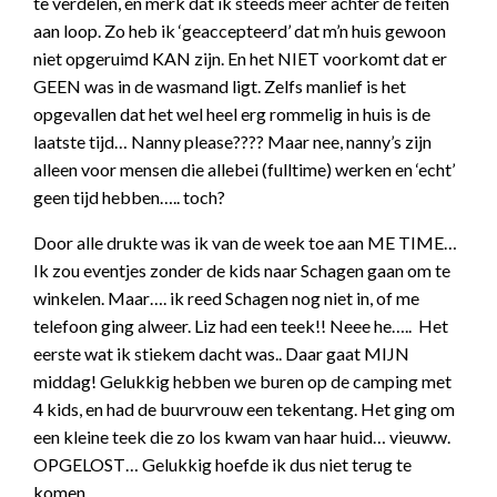
te verdelen, en merk dat ik steeds meer achter de feiten
aan loop. Zo heb ik ‘geaccepteerd’ dat m’n huis gewoon
niet opgeruimd KAN zijn. En het NIET voorkomt dat er
GEEN was in de wasmand ligt. Zelfs manlief is het
opgevallen dat het wel heel erg rommelig in huis is de
laatste tijd… Nanny please???? Maar nee, nanny’s zijn
alleen voor mensen die allebei (fulltime) werken en ‘echt’
geen tijd hebben….. toch?
Door alle drukte was ik van de week toe aan ME TIME…
Ik zou eventjes zonder de kids naar Schagen gaan om te
winkelen. Maar…. ik reed Schagen nog niet in, of me
telefoon ging alweer. Liz had een teek!! Neee he….. Het
eerste wat ik stiekem dacht was.. Daar gaat MIJN
middag! Gelukkig hebben we buren op de camping met
4 kids, en had de buurvrouw een tekentang. Het ging om
een kleine teek die zo los kwam van haar huid… vieuww.
OPGELOST… Gelukkig hoefde ik dus niet terug te
komen.