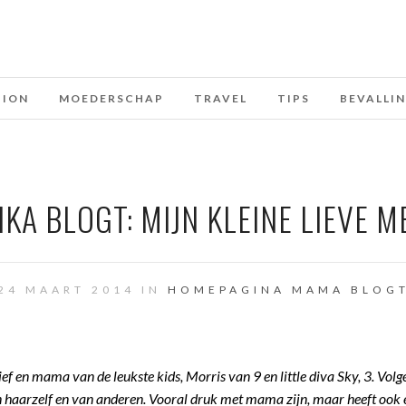
HION
MOEDERSCHAP
TRAVEL
TIPS
BEVALLI
KA BLOGT: MIJN KLEINE LIEVE M
24 MAART 2014 IN
HOMEPAGINA
MAMA BLOG
ef en mama van de leukste kids, Morris van 9 en little diva Sky, 3. Vol
van haarzelf en van anderen. Vooral druk met mama zijn, maar heeft ook e