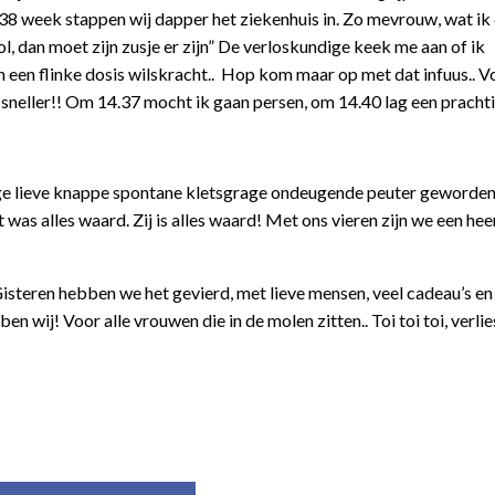
38 week stappen wij dapper het ziekenhuis in. Zo mevrouw, wat ik
l, dan moet zijn zusje er zijn” De verloskundige keek me aan of ik
en een flinke dosis wilskracht.. Hop kom maar op met dat infuus.. 
neller!! Om 14.37 mocht ik gaan persen, om 14.40 lag een prachti
ige lieve knappe spontane kletsgrage ondeugende peuter geworden
 was alles waard. Zij is alles waard! Met ons vieren zijn we een heer
. Gisteren hebben we het gevierd, met lieve mensen, veel cadeau’s en
n wij! Voor alle vrouwen die in de molen zitten.. Toi toi toi, verlie