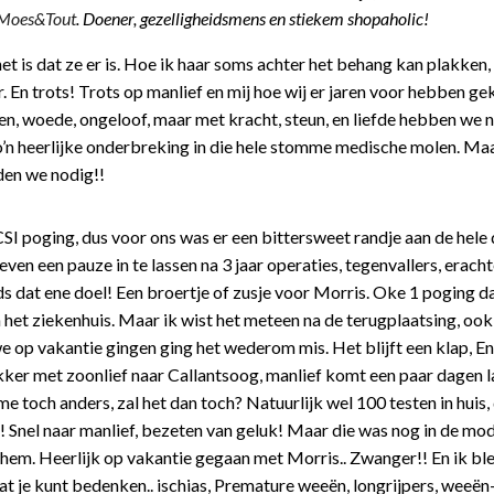
Moes&Tout
. Doener, gezelligheidsmens en stiekem shopaholic!
het is dat ze er is. Hoe ik haar soms achter het behang kan plakken,
r. En trots! Trots op manlief en mij hoe wij er jaren voor hebben g
n, woede, ongeloof, maar met kracht, steun, en liefde hebben we n
zo’n heerlijke onderbreking in die hele stomme medische molen. M
den we nodig!!
I poging, dus voor ons was er een bittersweet randje aan de hele 
ven een pauze in te lassen na 3 jaar operaties, tegenvallers, erac
 dat ene doel! Een broertje of zusje voor Morris. Oke 1 poging da
 het ziekenhuis. Maar ik wist het meteen na de terugplaatsing, oo
we op vakantie gingen ging het wederom mis. Het blijft een klap, En 
ekker met zoonlief naar Callantsoog, manlief komt een paar dagen la
e toch anders, zal het dan toch? Natuurlijk wel 100 testen in huis,
l naar manlief, bezeten van geluk! Maar die was nog in de mod
 hem. Heerlijk op vakantie gegaan met Morris.. Zwanger!! En ik bl
t je kunt bedenken.. ischias, Premature weeën, longrijpers, weeën