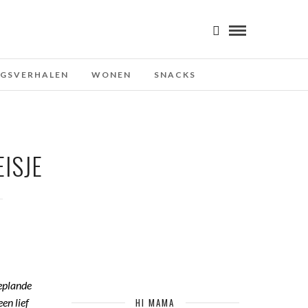
NGSVERHALEN
WONEN
SNACKS
EISJE
T
geplande
en lief
HI MAMA