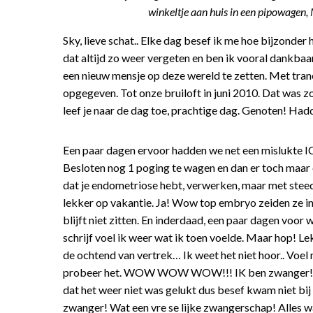
winkeltje aan huis in een pipowagen,
Sky, lieve schat.. Elke dag besef ik me hoe bijzonder 
dat altijd zo weer vergeten en ben ik vooral dankbaa
een nieuw mensje op deze wereld te zetten. Met trane
opgegeven. Tot onze bruiloft in juni 2010. Dat was 
leef je naar de dag toe, prachtige dag. Genoten! Had
Een paar dagen ervoor hadden we net een mislukte ICS
Besloten nog 1 poging te wagen en dan er toch maar e
dat je endometriose hebt, verwerken, maar met steeds
lekker op vakantie. Ja! Wow top embryo zeiden ze in
blijft niet zitten. En inderdaad, een paar dagen voor 
schrijf voel ik weer wat ik toen voelde. Maar hop! L
de ochtend van vertrek… Ik weet het niet hoor.. Voel m
probeer het. WOW WOW WOW!!! IK ben zwanger!! Sne
dat het weer niet was gelukt dus besef kwam niet bij
zwanger! Wat een vre se lijke zwangerschap! Alles wa