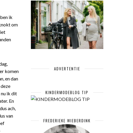
 ben ik
eknokt om
iet
aanden
dag,
ADVERTENTIE
hter komen
n, en dan
k deze
KINDERMODEBLOG TIP
nu ik dit
ter. En
 dus ach,
us van
FREDERIEKE WIEBERDINK
eef
-