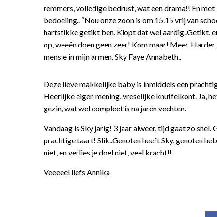
remmers, volledige bedrust, wat een drama!! En met 
bedoeling.. “Nou onze zoon is om 15.15 vrij van schoo
hartstikke getikt ben. Klopt dat wel aardig..Getikt, 
op, weeën doen geen zeer! Kom maar! Meer. Harder, s
mensje in mijn armen. Sky Faye Annabeth..
Deze lieve makkelijke baby is inmiddels een pracht
Heerlijke eigen mening, vreselijke knuffelkont. Ja, het
gezin, wat wel compleet is na jaren vechten.
Vandaag is Sky jarig! 3 jaar alweer, tijd gaat zo snel
prachtige taart! Slik..Genoten heeft Sky, genoten hebbe
niet, en verlies je doel niet, veel kracht!!
Veeeeel liefs Annika