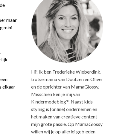
 de
Voer maar
g mini
.
lijk
Hi! Ik ben Frederieke Wieberdink,
 een
trotse mama van Doutzen en Oliver
s elkaar
en de oprichter van MamaGlossy.
Misschien ken je mij van
Kindermodeblog?! Naast kids
styling is (online) ondernemen en
het maken van creatieve content
mijn grote passie. Op MamaGlossy
willen wij je op allerlei gebieden