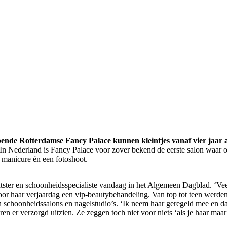
pende Rotterdamse Fancy Palace kunnen kleintjes vanaf vier jaar 
 In Nederland is Fancy Palace voor zover bekend de eerste salon waar 
e manicure én een fotoshoot.
htster en schoonheidsspecialiste vandaag in het Algemeen Dagblad. ‘Veel 
or haar verjaardag een vip-beautybehandeling. Van top tot teen werden 
 schoonheidssalons en nagelstudio’s. ‘Ik neem haar geregeld mee en dan
ren er verzorgd uitzien. Ze zeggen toch niet voor niets ‘als je haar maa