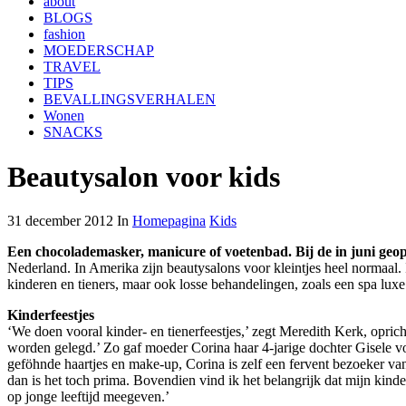
about
BLOGS
fashion
MOEDERSCHAP
TRAVEL
TIPS
BEVALLINGSVERHALEN
Wonen
SNACKS
Beautysalon voor kids
31 december 2012 In
Homepagina
Kids
Een chocolademasker, manicure of voetenbad. Bij de in juni geo
Nederland. In Amerika zijn beautysalons voor kleintjes heel normaal.
kinderen en tieners, maar ook losse behandelingen, zoals een spa lux
Kinderfeestjes
‘We doen vooral kinder- en tienerfeestjes,’ zegt Meredith Kerk, opric
worden gelegd.’ Zo gaf moeder Corina haar 4-jarige dochter Gisele vo
geföhnde haartjes en make-up, Corina is zelf een fervent bezoeker van
dan is het toch prima. Bovendien vind ik het belangrijk dat mijn kinde
op jonge leeftijd meegeven.’