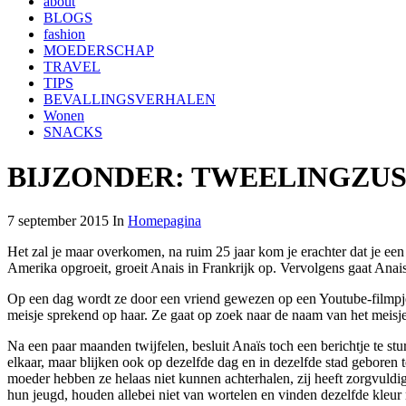
about
BLOGS
fashion
MOEDERSCHAP
TRAVEL
TIPS
BEVALLINGSVERHALEN
Wonen
SNACKS
BIJZONDER: TWEELINGZUS
7 september 2015 In
Homepagina
Het zal je maar overkomen, na ruim 25 jaar kom je erachter dat je e
Amerika opgroeit, groeit Anais in Frankrijk op. Vervolgens gaat Anai
Op een dag wordt ze door een vriend gewezen op een Youtube-filmpje, ee
meisje sprekend op haar. Ze gaat op zoek naar de naam van het meisj
Na een paar maanden twijfelen, besluit Anaïs toch een berichtje te stu
elkaar, maar blijken ook op dezelfde dag en in dezelfde stad geboren
moeder hebben ze helaas niet kunnen achterhalen, zij heeft zorgvuldig
hun jeugd, houden allebei niet van wortelen en vinden dezelfde kle