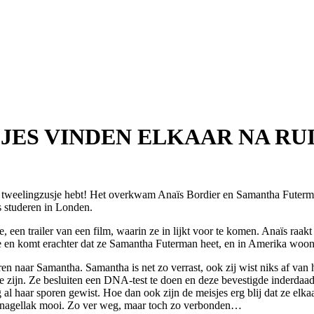
JES VINDEN ELKAAR NA RUI
en tweelingzusje hebt! Het overkwam Anaïs Bordier en Samantha Futerm
s studeren in Londen.
n trailer van een film, waarin ze in lijkt voor te komen. Anaïs raakt in
e en komt erachter dat ze Samantha Futerman heet, en in Amerika woon
ren naar Samantha. Samantha is net zo verrast, ook zij wist niks af van h
 te zijn. Ze besluiten een DNA-test te doen en deze bevestigde inderdaa
 al haar sporen gewist. Hoe dan ook zijn de meisjes erg blij dat ze elk
ur nagellak mooi. Zo ver weg, maar toch zo verbonden…