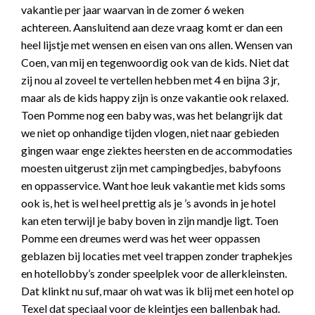
vakantie per jaar waarvan in de zomer 6 weken
achtereen. Aansluitend aan deze vraag komt er dan een
heel lijstje met wensen en eisen van ons allen. Wensen van
Coen, van mij en tegenwoordig ook van de kids. Niet dat
zij nou al zoveel te vertellen hebben met 4 en bijna 3 jr,
maar als de kids happy zijn is onze vakantie ook relaxed.
Toen Pomme nog een baby was, was het belangrijk dat
we niet op onhandige tijden vlogen, niet naar gebieden
gingen waar enge ziektes heersten en de accommodaties
moesten uitgerust zijn met campingbedjes, babyfoons
en oppasservice. Want hoe leuk vakantie met kids soms
ook is, het is wel heel prettig als je ’s avonds in je hotel
kan eten terwijl je baby boven in zijn mandje ligt. Toen
Pomme een dreumes werd was het weer oppassen
geblazen bij locaties met veel trappen zonder traphekjes
en hotellobby’s zonder speelplek voor de allerkleinsten.
Dat klinkt nu suf, maar oh wat was ik blij met een hotel op
Texel dat speciaal voor de kleintjes een ballenbak had.