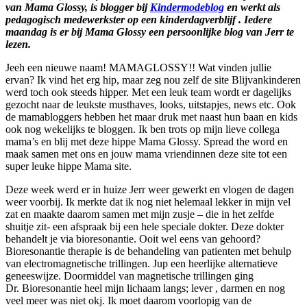
van Mama Glossy, is blogger bij
Kindermodeblog
en werkt als
pedagogisch medewerkster op een kinderdagverblijf . Iedere
maandag is er bij Mama Glossy een persoonlijke blog van Jerr te
lezen.
Jeeh een nieuwe naam! MAMAGLOSSY!! Wat vinden jullie
ervan? Ik vind het erg hip, maar zeg nou zelf de site Blijvankinderen
werd toch ook steeds hipper. Met een leuk team wordt er dagelijks
gezocht naar de leukste musthaves, looks, uitstapjes, news etc. Ook
de mamabloggers hebben het maar druk met naast hun baan en kids
ook nog wekelijks te bloggen. Ik ben trots op mijn lieve collega
mama’s en blij met deze hippe Mama Glossy. Spread the word en
maak samen met ons en jouw mama vriendinnen deze site tot een
super leuke hippe Mama site.
Deze week werd er in huize Jerr weer gewerkt en vlogen de dagen
weer voorbij. Ik merkte dat ik nog niet helemaal lekker in mijn vel
zat en maakte daarom samen met mijn zusje – die in het zelfde
shuitje zit- een afspraak bij een hele speciale dokter. Deze dokter
behandelt je via bioresonantie. Ooit wel eens van gehoord?
Bioresonantie therapie is de behandeling van patienten met behulp
van electromagnetische trillingen. Jup een heerlijke alternatieve
geneeswijze. Doormiddel van magnetische trillingen ging
Dr. Bioresonantie heel mijn lichaam langs; lever , darmen en nog
veel meer was niet okj. Ik moet daarom voorlopig van de