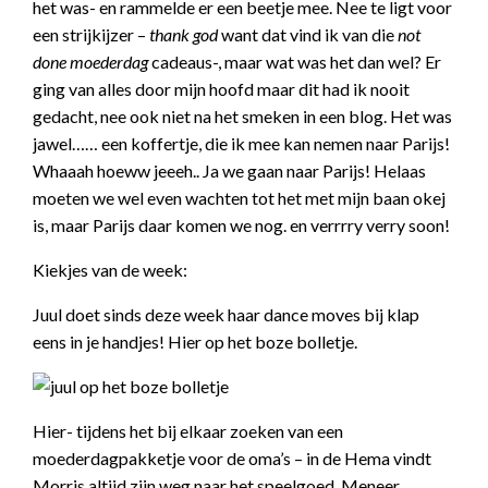
het was- en rammelde er een beetje mee. Nee te ligt voor
een strijkijzer –
thank god
want dat vind ik van die
not
done moederdag
cadeaus-, maar wat was het dan wel? Er
ging van alles door mijn hoofd maar dit had ik nooit
gedacht, nee ook niet na het smeken in een blog. Het was
jawel…… een koffertje, die ik mee kan nemen naar Parijs!
Whaaah hoeww jeeeh.. Ja we gaan naar Parijs! Helaas
moeten we wel even wachten tot het met mijn baan okej
is, maar Parijs daar komen we nog. en verrrry verry soon!
Kiekjes van de week:
Juul doet sinds deze week haar dance moves bij klap
eens in je handjes! Hier op het boze bolletje.
Hier- tijdens het bij elkaar zoeken van een
moederdagpakketje voor de oma’s – in de Hema vindt
Morris altijd zijn weg naar het speelgoed. Meneer