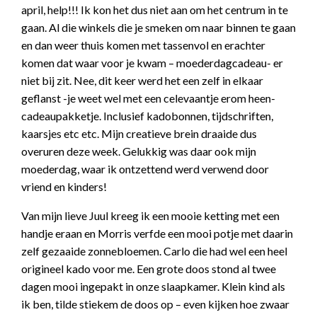
april, help!!! Ik kon het dus niet aan om het centrum in te
gaan. Al die winkels die je smeken om naar binnen te gaan
en dan weer thuis komen met tassenvol en erachter
komen dat waar voor je kwam – moederdagcadeau- er
niet bij zit. Nee, dit keer werd het een zelf in elkaar
geflanst -je weet wel met een celevaantje erom heen-
cadeaupakketje. Inclusief kadobonnen, tijdschriften,
kaarsjes etc etc. Mijn creatieve brein draaide dus
overuren deze week. Gelukkig was daar ook mijn
moederdag, waar ik ontzettend werd verwend door
vriend en kinders!
Van mijn lieve Juul kreeg ik een mooie ketting met een
handje eraan en Morris verfde een mooi potje met daarin
zelf gezaaide zonnebloemen. Carlo die had wel een heel
origineel kado voor me. Een grote doos stond al twee
dagen mooi ingepakt in onze slaapkamer. Klein kind als
ik ben, tilde stiekem de doos op – even kijken hoe zwaar