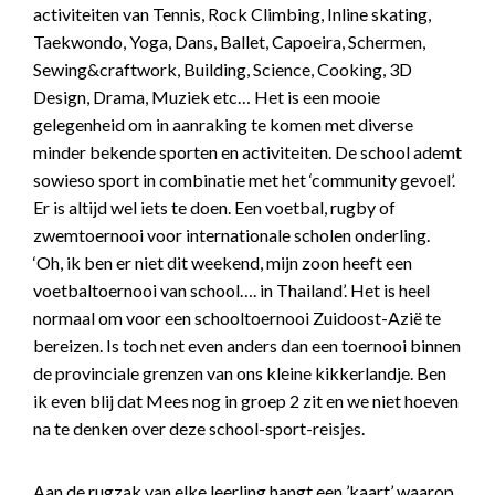
activiteiten van Tennis, Rock Climbing, Inline skating,
Taekwondo, Yoga, Dans, Ballet, Capoeira, Schermen,
Sewing&craftwork, Building, Science, Cooking, 3D
Design, Drama, Muziek etc… Het is een mooie
gelegenheid om in aanraking te komen met diverse
minder bekende sporten en activiteiten. De school ademt
sowieso sport in combinatie met het ‘community gevoel’.
Er is altijd wel iets te doen. Een voetbal, rugby of
zwemtoernooi voor internationale scholen onderling.
‘Oh, ik ben er niet dit weekend, mijn zoon heeft een
voetbaltoernooi van school…. in Thailand’. Het is heel
normaal om voor een schooltoernooi Zuidoost-Azië te
bereizen. Is toch net even anders dan een toernooi binnen
de provinciale grenzen van ons kleine kikkerlandje. Ben
ik even blij dat Mees nog in groep 2 zit en we niet hoeven
na te denken over deze school-sport-reisjes.
Aan de rugzak van elke leerling hangt een ’kaart’ waarop