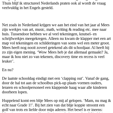
Thuis blijf ik structureel Nederlands praten ook al wordt de vraag
veelvuldig in het Engels gesteld.
Net zoals in Nederland krijgen we aan het eind van het jaar al Mees
zijn werkjes van art, music, math, writing & reading etc. mee naar
huis. Tussendoor hebben we al veel tekeningen, knutsel- en
schrijfwerkjes meegekregen. Alleen nu kwam de klapper met een art
map vol tekeningen en schilderingen van soms wel een meter groot.
Mees heeft nog nooit zoveel getekend als dit schooljaar. Al heeft hij
zo zijn eigen mening. ‘Wow Mees heb je dat allemaal gemaakt? Ja,
maar ik hou niet zo van tekenen, discovery time en recess is veel
leuker’.
En nu?
De laatste schooldag eindigt met een ‘clapping out’. Vanaf de gang,
door de hal tot aan de schoolbus pick-up plaats vormen ouders,
leraren en schoolpersoneel een klappende haag waar alle kinderen
doorheen lopen.
Huppelend komt een blije Mees op mij af gelopen. ‘Mam, nu mag ik
echt naar Grade 1!’. Bij het zien van dat blije koppie stroomt een
golf van trots en liefde door mijn aderen. Het besef is er ineens: