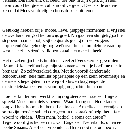
verstaat. Dat moment, dat beeld, die blik in zijn ogen, zijn stem,
maar vooral het gevoel zal ik nooit vergeten. Evenals de andere
keren dat Mees verdrietig en boos de klas uit rende.
Gelukkig hebben blije, mooie, lieve, grappige momenten al vrij snel
de overhand en gaat het onwijs goed. Nu gaat een slungelig jochie
steppend naar school, zegt de guards gedag om vervolgens
huppelend (dat gelukkig nog wel) over het schoolplein te gaan op
weg naar zijn vriendjes. Ik ben totaal niet meer in beeld.
Het onzekere jochie is inmiddels veel zelfverzekerder geworden.
‘Mam, ik kan zelf wel op mijn step naar school, je hoeft me niet te
brengen’. Zo zelfverzekerd dus. Met de voorbij denderende
schoolbussen, hele families opgestapeld op een klein brommertje en
de metersdiepe gaten in de weg of kluwen laaghangende
elektriciteitskabels ren ik voorlopig nog achter hem aan.
Hoe het kinderbrein werkt is mij nog steeds een raadsel, Engels
spreekt Mees inmiddels vloeiend. Waar ik nog een Nederlandse
tongval heb, hoor ik bij hem af en toe een Amerikaans accentje en
soms zijn moeder subtiel corrigeert in uitspraak of helpt het juiste
woord te vinden. ‘Uhm mam, bedoel je soms een apron?’.
Tegenwoordig is het een mix van Engels en Nederlands, oh en een
beetje Spaans. Alsof één vreemde taal leren nog niet genoeg is.