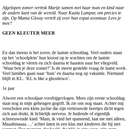
Afgelopen zomer vertrok Marije samen met haar man en kind naar
de andere kant van de wereld. Naar Kuala Lumpur, om precies te
zijn. Op Mama Glossy vertelt zij over hun expat avontuur. Lees je
mee?
GEEN KLEUTER MEER
En dan ineens is het zover, de laatste schooldag. Veel ouders staan
op het ‘schoolplein’ hun kroost op te wachten om de laatste
schooldag te vieren en zich daarna te haasten naar het vliegveld.
‘Waar ben je deze zomer?’ Is de meest gestelde vraag de laatst week.
Veel families gaan naar ‘huis’ en daarna nog op vakantie. Niemand
blijft in KL. ‘KL is like a ghosttown’.
1e jaar
Alweer een schooljaar voorbijgevlogen. Mees zijn eerste schooldag
staat nog in mijn geheugen gegrift. Ik zie ons nog staan. Achter mij
verscholen een klein jochie die zijn vertrouwde beertjes dicht tegen
zich aan drukt, ik lichtelijk nerveus. Je huilende of eigenlijk
schreeuwende kind ‘Mam, ik vind het spannend, laat me niet alleen,
Maaahmaaaa….’ achter laten in een klas met kinderen die hij niet