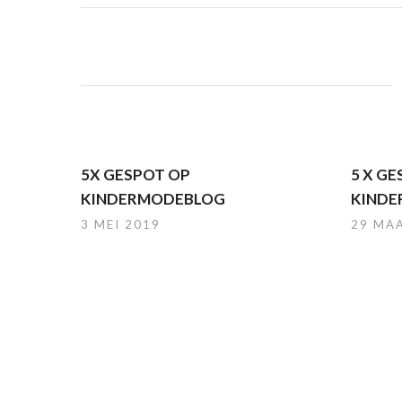
5X GESPOT OP
5 X G
KINDERMODEBLOG
KIND
3 MEI 2019
29 MA