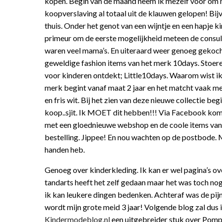
kopen. Begin van de maand neem ik mezelf voor om n
koopverslaving al totaal uit de klauwen gelopen! Bijv
thuis. Onder het genot van een wijntje en een hapje k
primeur om de eerste mogelijkheid meteen de consule
waren veel mama’s. En uiteraard weer genoeg gekoch
geweldige fashion items van het merk 10days. Stoere m
voor kinderen ontdekt; Little10days. Waarom wist ik d
merk begint vanaf maat 2 jaar en het matcht vaak met
en fris wit. Bij het zien van deze nieuwe collectie be
koop..sjit. Ik MOET dit hebben!!! Via Facebook kom
met een gloednieuwe webshop en de coole items van Li
bestelling. Jippee! En nou wachten op de postbode. M
handen heb.
Genoeg over kinderkleding. Ik kan er wel pagina’s o
tandarts heeft het zelf gedaan maar het was toch nog 
ik kan leukere dingen bedenken. Achteraf was de pijn
wordt mijn grote meid 3 jaar! Volgende blog zal dus in
Kindermodeblog.nl
een uitgebreider stuk over Pom