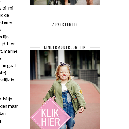
n
 bij mij
ik de
d en er
ADVERTENTIE
k
 lijn
ijd. Het
KINDERMODEBLOG TIP
t, marine
e
t in gaat
ote)
elijk in
n. Mijn
ouden maar
dan
op