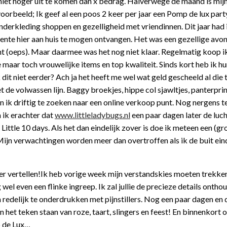
iet hoger uit te komen dan x bedrag. Halverwege de maand is mij
oorbeeld; Ik geef al een poos 2 keer per jaar een Pomp de lux party
inderkleding shoppen en gezelligheid met vriendinnen. Dit jaar had 
nte hier aan huis te mogen ontvangen. Het was een gezellige avon
t (oeps). Maar daarmee was het nog niet klaar. Regelmatig koop i
aar toch vrouwelijke items en top kwaliteit. Sinds kort heb ik hun
it niet eerder? Ach ja het heeft me wel wat geld gescheeld al die t
 de volwassen lijn. Baggy broekjes, hippe col sjawltjes, panterprin
gin ik driftig te zoeken naar een online verkoop punt. Nog nergens t
 ik erachter dat
www.littleladybugs.nl
een paar dagen later de luch
ttle 10 days. Als het dan eindelijk zover is doe ik meteen een (gr
ijn verwachtingen worden meer dan overtroffen als ik de buit eind
ver vertellen!Ik heb vorige week mijn verstandskies moeten trekke
wel even een flinke ingreep. Ik zal jullie de precieze details onth
 redelijk te onderdrukken met pijnstillers. Nog een paar dagen en 
 het teken staan van roze, taart, slingers en feest! En binnenkort 
p de Lux…