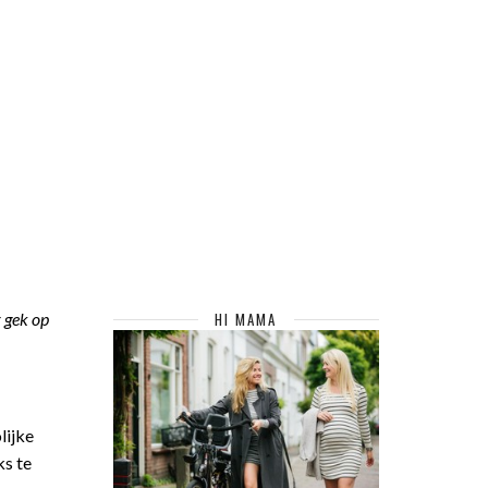
r gek
op
HI MAMA
lijke
ks te