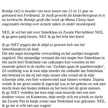
Remkje (42) is moeder van twee zonen van 13 en 11 jaar en
getrouwd met Ferdinand. Ze heeft gewerkt als kindertherapeut en is
nu leerkracht. Remkje geeft elke week op Mama Glossy haar
ongezouten mening over actuele zaken en ander moedergoed.
NEE, ik wil het niet over Sinterklaas en Zwarte Piet hebben! NEE,
ik ga geen partij kiezen. NEE ik ga het écht niet doen!
Ik ga NIET zeggen dat ik altijd zo genoten heb van het
Sinterklaasfeest als kind.
Die met angst doorspekte verwachting en het zachtjes knagende
ongeloof. Het opstandige verstand dat niet snapte hoe Sinterklaas in
één nacht heel Nederland van cadeautjes kon voorzien en het
sussende geloof in de mythe van ‘Zachtjes gaan de paardenvoetjes’.
Zó verdrietig was ik toen mijn moeder me onthulde dat Sinterklaas
niet bestond en dat zij met mijn zussen elke avond als ik mijn
schoentje zette, een hele winterwortel naar binnen werkten. Daarna
voelde ik me groot omdat ik ingewijd was in het geheim en ook mee
mocht doen met lootjes trekken en het feest met de grote mensen.
Ik ga NIET vertellen dat toen mijn oom trouwde met een zeer
donkere vrouw uit Kameroen, mijn neefje zich rot schrok en dacht
dat Zwarte Piet in hartje zomer naar Nederland was gekomen. NEE,
ik ga me er echt niet aan wagen!