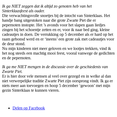
Ik ga NIET zeggen dat ik altijd zo genoten heb van het
Sinterklaasfeest als ouder.
Die verwachtingsvolle snoetjes bij de intocht van Sinterklaas. Het
handje bang uitgestoken naar die grote Zwarte Piet die er
pepernoten instopte. Het ’s avonds voor het slapen gaan liedjes
zingen bij het schoentje zetten en er, voor ik naar bed ging, kleine
cadeautjes in doen. De verrukking op 5 december als er hard op het
raam gebonsd werd en er ‘ineens’ een grote zak met cadeautjes voor
de deur stond.
Nu mijn kinderen niet meer geloven en we lootjes trekken, vind ik
het nog steeds een machtig mooi feest, vooral vanwege de gedichten
en de pepernoten.
Ik ga me NIET mengen in de discussie over de geschiedenis van
Zwarte Piet.
Er is hier door vele mensen al veel over gezegd en in welke al dan
niet verwerpelijke traditie Zwarte Piet zijn oorsprong vindt. Ik ga er
niets meer aan toevoegen en hoop 5 december ‘gewoon’ met mijn
gezin Sinterklaas te kunnen vieren.
Delen op Facebook