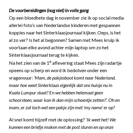
De voorbereidingen (nog niet) in volle gang
Op een bloedhete dag in november zie ik op social media
allerlei foto’s van Nederlandse kinderen met gespannen
koppies naar het Sinterklaasjournaal kijken. Oeps, is het
al zo ver? Is het al begonnen? Samen met Mees kruip ik
voortaan elke avond achter mijn laptop om zo het
Sinterklaasjournaal terug te kijken.
e
Na het zien van de 1
aflevering staat Mees zijn radartje
opeens op scherp en word ik bedolven onder een
vragenvuur:
‘Mam, de pakjesboot komt naar Nederland,
maar
hoe weet Sinterklaas eigenlijk dat ons huisje nu in
Kuala Lumpur staat? En we hebben helemaal geen
schoorsteen, waar kan ik dan mijn schoentje zetten?’. Oh en
mam, er zal toch wel een pakje zijn met ‘my name’ er op?
Al snel komt hijzelf met de oplossing?
‘Ik weet het! We
kunnen een briefje maken met de post sturen en op onze