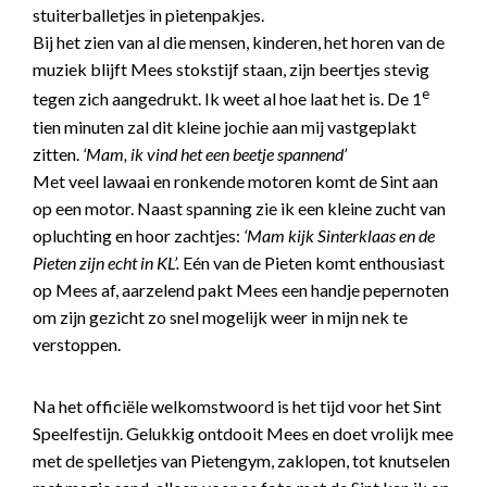
stuiterballetjes in pietenpakjes.
Bij het zien van al die mensen, kinderen, het horen van de
muziek blijft Mees stokstijf staan, zijn beertjes stevig
e
tegen zich aangedrukt. Ik weet al hoe laat het is. De 1
tien minuten zal dit kleine jochie aan mij vastgeplakt
zitten.
‘Mam, ik vind het een beetje spannend’
Met veel lawaai en ronkende motoren komt de Sint aan
op een motor. Naast spanning zie ik een kleine zucht van
opluchting en hoor zachtjes:
‘Mam kijk Sinterklaas en de
Pieten zijn echt in KL’.
Eén van de Pieten komt enthousiast
op Mees af, aarzelend pakt Mees een handje pepernoten
om zijn gezicht zo snel mogelijk weer in mijn nek te
verstoppen.
Na het officiële welkomstwoord is het tijd voor het Sint
Speelfestijn. Gelukkig ontdooit Mees en doet vrolijk mee
met de spelletjes van Pietengym, zaklopen, tot knutselen