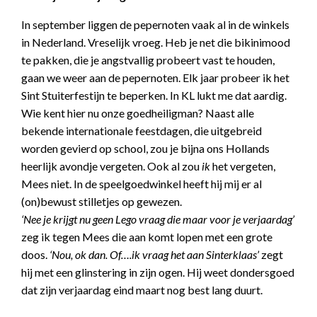
In september liggen de pepernoten vaak al in de winkels
in Nederland. Vreselijk vroeg. Heb je net die bikinimood
te pakken, die je angstvallig probeert vast te houden,
gaan we weer aan de pepernoten. Elk jaar probeer ik het
Sint Stuiterfestijn te beperken. In KL lukt me dat aardig.
Wie kent hier nu onze goedheiligman? Naast alle
bekende internationale feestdagen, die uitgebreid
worden gevierd op school, zou je bijna ons Hollands
heerlijk avondje vergeten. Ook al zou
ik
het vergeten,
Mees niet. In de speelgoedwinkel heeft hij mij er al
(on)bewust stilletjes op gewezen.
‘Nee je krijgt nu geen Lego vraag die maar voor je verjaardag’
zeg ik tegen Mees die aan komt lopen met een grote
doos.
‘Nou, ok dan. Of….ik vraag het aan Sinterklaas’
zegt
hij met een glinstering in zijn ogen. Hij weet dondersgoed
dat zijn verjaardag eind maart nog best lang duurt.