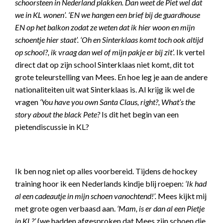
schoorsteen in Nederland plakken. Dan weet de Piet wel dat
we in KL wonen’. ‘EN we hangen een brief bij de guardhouse
EN op het balkon zodat ze weten dat ik hier woon en mijn
schoentje hier staat’.
‘Oh en Sinterklaas komt toch ook altijd
op school?, ik vraag dan wel of mijn pakje er bij zit’.
Ik vertel
direct dat op zijn school Sinterklaas niet komt, dit tot
grote teleurstelling van Mees. En hoe leg je aan de andere
nationaliteiten uit wat Sinterklaas is. Al krijg ik wel de
vragen
‘You have you own Santa Claus, right?, What’s the
story about the black Pete?
Is dit het begin van een
pietendiscussie in KL?
Ik ben nog niet op alles voorbereid. Tijdens de hockey
training hoor ik een Nederlands kindje blij roepen:
‘Ik had
al een cadeautje in mijn schoen vanochtend!’.
Mees kijkt mij
met grote ogen verbaasd aan.
‘Mam, is er dan al een Pietje
in KL?’
(we hadden afgesproken dat Mees zijn schoen die