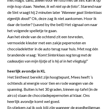
met magic sand, alleen voor ee foto met de Sint kan ik op
mijn kop staan
. ‘Neehee, ik wil niet op de foto!’
. Starend naar
de Sint vraagt hij 2 minuten later
’Wanneer gaat Sinterklaas
eigenlijk dood?’
Ok, deze zag ik niet aankomen. Hoor ik
daar de toeter? (saved by the bell) Het signaal om naar
het volgende spelletje te gaan.
Aan het einde van de ochtend zit een tevreden,
vermoeide kleuter met een zakje pepernoten en
chocoladeletter in de auto terug naar huis. Met nog één
brandende vraag:
‘Komt Sinterklaas nog terug met de
cadeautjes van mijn lijstje of is hij al in het vliegtuig?’
heerlijk avondje in KL
Het Sintfeest bereikt zijn hoogtepunt, Mees heeft ’s
ochtends al energie voor tien en rode wangen van de
spanning. Buiten is het 30 graden, binnen op tafel (in de
airco) staan de chocoladepepernoten al klaar. Ons
heerlijk avondje komt wel goed.
En stiekem zal ik ook blij zijn wanneer de goedheiligman