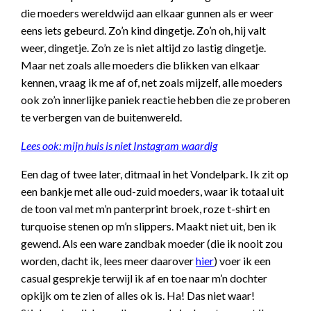
die moeders wereldwijd aan elkaar gunnen als er weer
eens iets gebeurd. Zo’n kind dingetje. Zo’n oh, hij valt
weer, dingetje. Zo’n ze is niet altijd zo lastig dingetje.
Maar net zoals alle moeders die blikken van elkaar
kennen, vraag ik me af of, net zoals mijzelf, alle moeders
ook zo’n innerlijke paniek reactie hebben die ze proberen
te verbergen van de buitenwereld.
Lees ook: mijn huis is niet Instagram waardig
Een dag of twee later, ditmaal in het Vondelpark. Ik zit op
een bankje met alle oud-zuid moeders, waar ik totaal uit
de toon val met m’n panterprint broek, roze t-shirt en
turquoise stenen op m’n slippers. Maakt niet uit, ben ik
gewend. Als een ware zandbak moeder (die ik nooit zou
worden, dacht ik, lees meer daarover
hier
) voer ik een
casual gesprekje terwijl ik af en toe naar m’n dochter
opkijk om te zien of alles ok is. Ha! Das niet waar!