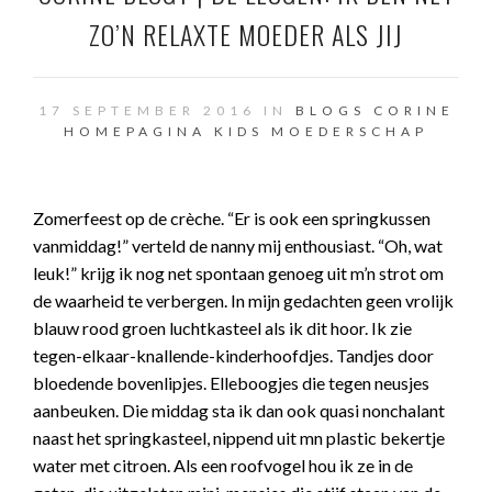
ZO’N RELAXTE MOEDER ALS JIJ
17 SEPTEMBER 2016 IN
BLOGS CORINE
HOMEPAGINA
KIDS
MOEDERSCHAP
Zomerfeest op de crèche. “Er is ook een springkussen
vanmiddag!” verteld de nanny mij enthousiast. “Oh, wat
leuk!” krijg ik nog net spontaan genoeg uit m’n strot om
de waarheid te verbergen. In mijn gedachten geen vrolijk
blauw rood groen luchtkasteel als ik dit hoor. Ik zie
tegen-elkaar-knallende-kinderhoofdjes. Tandjes door
bloedende bovenlipjes. Elleboogjes die tegen neusjes
aanbeuken. Die middag sta ik dan ook quasi nonchalant
naast het springkasteel, nippend uit mn plastic bekertje
water met citroen. Als een roofvogel hou ik ze in de