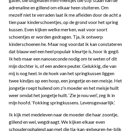
gaten, die uitgelaten mini-mensjes die stijf staan van de
adrenaline en gillend om elkaar heen stuiteren. Om
mezelf niet te verraden laat ik me afleiden door de acht a
tien paar kinderschoentjes, op de grond voor het spring
kussen. Even kijken welke merken, wat voor soort
schoentjes er worden gedragen. Tja, ik ontwerp
kinderschoenen he. Maar nog voordat ik kan constateren
dat blauw wel een heel populair kleurtje is, hoor ik gegil.
Ik heb maar een nanoseconde nodig om te weten of dit
mijn dochter is, of een andere peuter. Gelukkig, die van
mij is nog heel. In de hoek van het springkussen liggen
twee kindjes op een hoop, een jongetje en een meisje. Het
jongetje roept huilend om z’n moeder en het meisje huilt
weer omdat het jongetje huilt. ‘Zie je nou wel’, zeg ik in
mijn hoofd. ‘Fokking springkussens. Levensgevaarlijk’.
Ik kijk met medeleven naar de moeder die haar zoontje,
gillend en wel, wegdraagt. We kijken elkaar even
schouderophalend aan met die tja-kan-gebeuren-he-blik