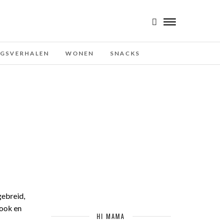
NGSVERHALEN
WONEN
SNACKS
gebreid,
look en
HI MAMA