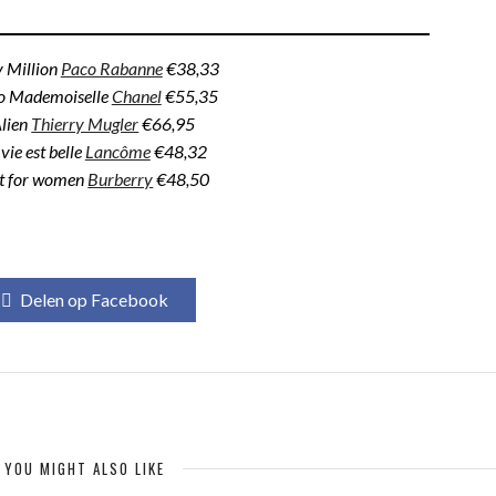
y Million
Paco Rabanne
€38,33
o Mademoiselle
Chanel
€55,35
Alien
Thierry Mugler
€66,95
 vie est belle
Lancôme
€48,32
it for women
Burberry
€48,50
Delen op Facebook
YOU MIGHT ALSO LIKE