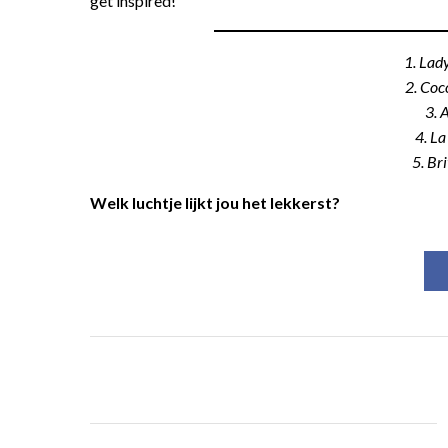
get inspired!
1. Lad
2. Coc
3. 
4. La
5. Br
Welk luchtje lijkt jou het lekkerst?