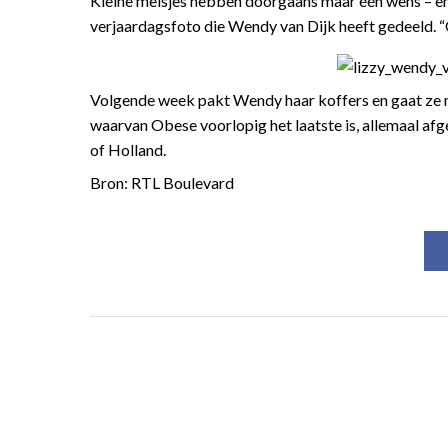
Kleine meisjes hebben doorgaans maar één wens – en d
verjaardagsfoto die Wendy van Dijk heeft gedeeld. “O
Volgende week pakt Wendy haar koffers en gaat ze me
waarvan Obese voorlopig het laatste is, allemaal afg
of Holland.
Bron: RTL Boulevard