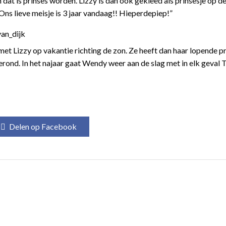
at is prinses worden. Lizzy is dan ook gekleed als prinsesje op d
ns lieve meisje is 3 jaar vandaag!! Hieperdepiep!”
t Lizzy op vakantie richting de zon. Ze heeft dan haar lopende pr
erond. In het najaar gaat Wendy weer aan de slag met in elk geval 
Delen op Facebook