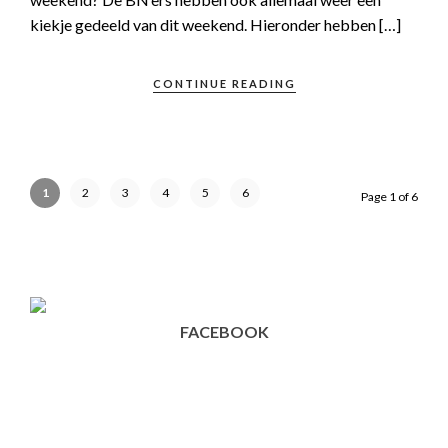
kiekje gedeeld van dit weekend. Hieronder hebben […]
CONTINUE READING
1
2
3
4
5
6
Page 1 of 6
FACEBOOK