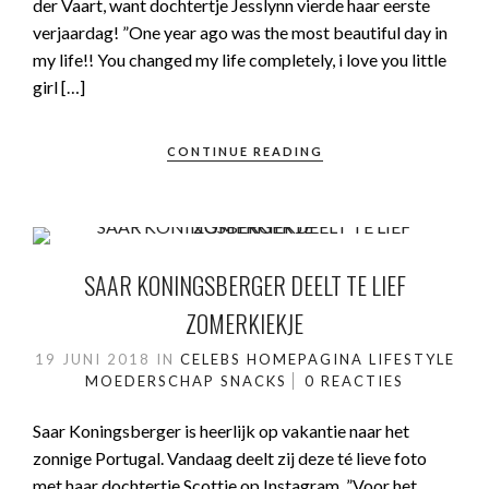
der Vaart, want dochtertje Jesslynn vierde haar eerste
verjaardag! ”One year ago was the most beautiful day in
my life!! You changed my life completely, i love you little
girl […]
CONTINUE READING
SAAR KONINGSBERGER DEELT TE LIEF
ZOMERKIEKJE
19 JUNI 2018
IN
CELEBS
HOMEPAGINA
LIFESTYLE
MOEDERSCHAP
SNACKS
0 REACTIES
Saar Koningsberger is heerlijk op vakantie naar het
zonnige Portugal. Vandaag deelt zij deze té lieve foto
met haar dochtertje Scottie op Instagram. ”Voor het