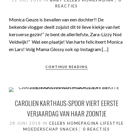
12 JULI 2018
IN
BABY
CELEBS
HOMEPAGINA
0
REACTIES
Monica Geuze is bevallen van een dochter!! De
bekende vlogger deelt zojuist dit té lieve kiekje van het
kersverse gezin!” Je bent de allerliefste, Zara-Lizzy Noé
Veldwijk!” Wat een plaatje! Van harte feliciteert Monica
en Lars! Volg Mama Glossy ook op Instagram […]
CONTINUE READING
CAROLIEN KARTHAUS-SPOOR VIERT EERSTE
VERJAARDAG VAN HAAR ZOONTJE
28 JUNI 2018
IN
CELEBS
HOMEPAGINA
LIFESTYLE
MOEDERSCHAP
SNACKS
0 REACTIES