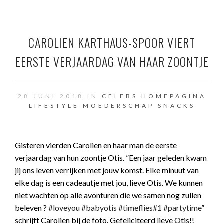
CAROLIEN KARTHAUS-SPOOR VIERT
EERSTE VERJAARDAG VAN HAAR ZOONTJE
28 JUNI 2018 IN
CELEBS
HOMEPAGINA
LIFESTYLE
MOEDERSCHAP
SNACKS
Gisteren vierden Carolien en haar man de eerste
verjaardag van hun zoontje Otis. ”Een jaar geleden kwam
jij ons leven verrijken met jouw komst. Elke minuut van
elke dag is een cadeautje met jou, lieve Otis. We kunnen
niet wachten op alle avonturen die we samen nog zullen
beleven ?
#loveyou
#babyotis
#timeflies
#1
#partytime
”
schrijft Carolien bij de foto. Gefeliciteerd lieve Otis!!