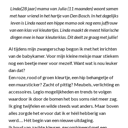
Linda(28 jaar) mama van Julia (11 maanden) woont samen
met haar vriend in het hartje van Den Bosch. In het dagelijks
leven is Linda naast een hippe mama ook nog eens juffrouw
van een klas vol kleutertjes. Linda maakt de meest hilarische
dingen mee in haar kleuterklas. Dit deelt ze graag met jullie!
Al tijdens mijn zwangerschap begon ik met het inrichten
van de babykamer. Voor mijn kleine meisje maar stiekem
nog een beetje meer voor mezelf. Want wat is nou leuker
dan dat?
Een roze, rood of groen kleurtje, een hip behangetje of
een muursticker? Zacht of pittig? Meubels, verlichting en
accessoires. Legio mogelijkheden en trends te volgen
waardoor ik door de bomen het bos soms niet meer zag.
Ik ging twijfelen en wilde steeds wat anders. Maar boven
alles zorgde het ervoor dat ik er héél hebberig van
werd…. Hét begin van een nieuwe uitdaging.
Ik houd van zachte kleuren, gecombineerd met een