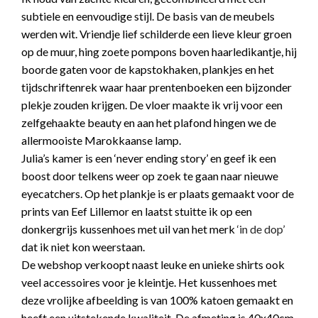
subtiele en eenvoudige stijl. De basis van de meubels
werden wit. Vriendje lief schilderde een lieve kleur groen
op de muur, hing zoete pompons boven haarledikantje, hij
boorde gaten voor de kapstokhaken, plankjes en het
tijdschriftenrek waar haar prentenboeken een bijzonder
plekje zouden krijgen. De vloer maakte ik vrij voor een
zelfgehaakte beauty en aan het plafond hingen we de
allermooiste Marokkaanse lamp.
Julia’s kamer is een ‘never ending story’ en geef ik een
boost door telkens weer op zoek te gaan naar nieuwe
eyecatchers. Op het plankje is er plaats gemaakt voor de
prints van Eef Lillemor en laatst stuitte ik op een
donkergrijs kussenhoes met uil van het merk
‘in de dop’
dat ik niet kon weerstaan.
De webshop verkoopt naast leuke en unieke shirts ook
veel accessoires voor je kleintje. Het kussenhoes met
deze vrolijke afbeelding is van 100% katoen gemaakt en
heeft een uitstekende kwaliteit. De afmeting is 40x40cm