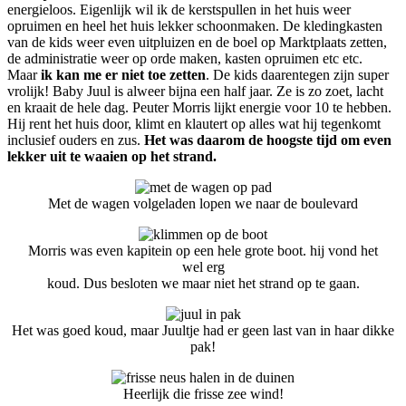
energieloos. Eigenlijk wil ik de kerstspullen in het huis weer
opruimen en heel het huis lekker schoonmaken. De kledingkasten
van de kids weer even uitpluizen en de boel op Marktplaats zetten,
de administratie weer op orde maken, kasten opruimen etc etc.
Maar
ik kan me er niet toe zetten
. De kids daarentegen zijn super
vrolijk! Baby Juul is alweer bijna een half jaar. Ze is zo zoet, lacht
en kraait de hele dag. Peuter Morris lijkt energie voor 10 te hebben.
Hij rent het huis door, klimt en klautert op alles wat hij tegenkomt
inclusief ouders en zus.
Het was daarom de hoogste tijd om even
lekker uit te waaien op het strand.
Met de wagen volgeladen lopen we naar de boulevard
Morris was even kapitein op een hele grote boot. hij vond het
wel erg
koud. Dus besloten we maar niet het strand op te gaan.
Het was goed koud, maar Juultje had er geen last van in haar dikke
pak!
Heerlijk die frisse zee wind!