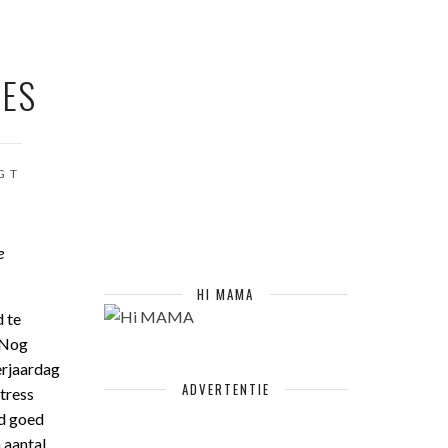
IES
GT
e
HI MAMA
d te
 Nog
erjaardag
ADVERTENTIE
tress
rd goed
 aantal