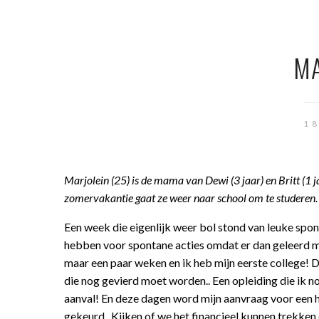
MA
1
Marjolein (25) is de mama van Dewi (3 jaar) en Britt (1
zomervakantie gaat ze weer naar school om te studeren
Een week die eigenlijk weer bol stond van leuke spont
hebben voor spontane acties omdat er dan geleerd mo
maar een paar weken en ik heb mijn eerste college! De
die nog gevierd moet worden.. Een opleiding die ik n
aanval! En deze dagen word mijn aanvraag voor een h
gekeurd.. Kijken of we het financieel kunnen trekken 