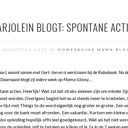
RJOLEIN BLOGT: SPONTANE ACT
8 AUGUSTUS 2013 IN
HOMEPAGINA
MAMA BLO
 jaar), woont samen met Gert-Jan en is werkzaam bij de Rabobank. Na d
. Daarnaast blogt zij iedere week op Mama Glossy…
ane acties. Heerlijk! Wat zal dat straks wennen zijn om minder tij
et worden. Overigens begint het nu al steeds meer te kriebelen..
 lijst met Things to do word eigenlijk nog groter en groter.. Een v
og voor de bank moet afronden.. Een vakantie.. Kortom een kleine s
bo opleiding hopelijk officieel goedgekeurd.. Wat als het niet wo
om de opleiding zelf te betalen en kijken of ik 1x in de 2 weken een