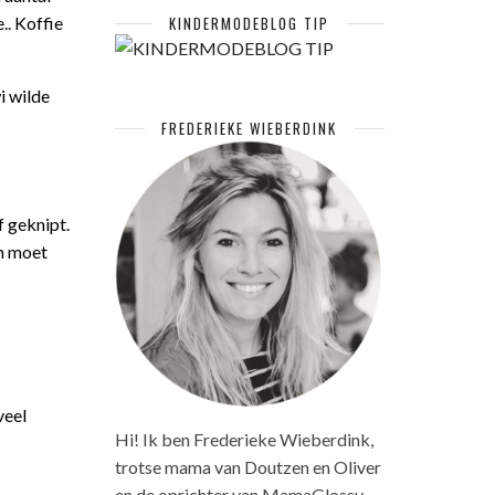
.. Koffie
KINDERMODEBLOG TIP
i wilde
FREDERIEKE WIEBERDINK
f geknipt.
en moet
veel
Hi! Ik ben Frederieke Wieberdink,
trotse mama van Doutzen en Oliver
en de oprichter van MamaGlossy.