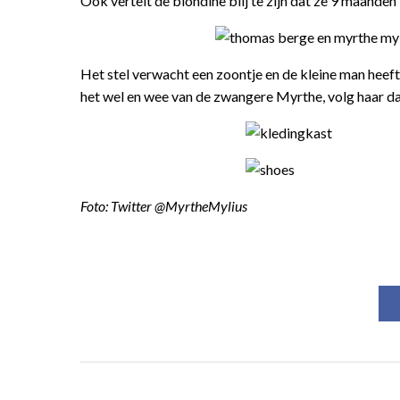
Ook vertelt de blondine blij te zijn dat ze 9 maanden 
Het stel verwacht een zoontje en de kleine man heeft
het wel en wee van de zwangere Myrthe, volg haar da
Foto: Twitter @MyrtheMylius