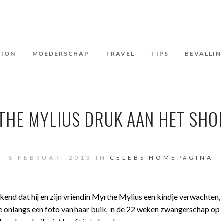
HION
MOEDERSCHAP
TRAVEL
TIPS
BEVALLI
THE MYLIUS DRUK AAN HET SHO
8 FEBRUARI 2013 IN
CELEBS
HOMEPAGINA
nd dat hij en zijn vriendin Myrthe Mylius een kindje verwachten,
ze onlangs een foto van haar
buik
,
in de 22 weken zwangerschap op 