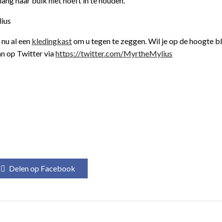
lang haar buik niet hoeft in te houden.
 nu al een
kledingkast
om u tegen te zeggen. Wil je op de hoogte bl
n op Twitter via
https://twitter.com/MyrtheMylius
Delen op Facebook