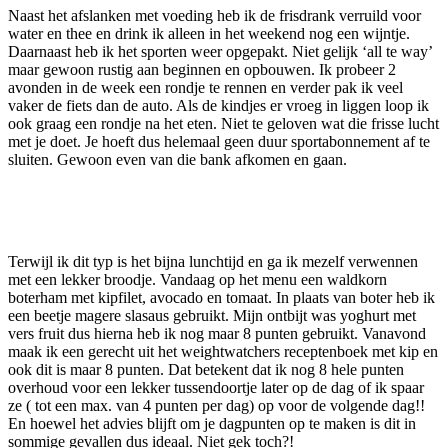
Naast het afslanken met voeding heb ik de frisdrank verruild voor
water en thee en drink ik alleen in het weekend nog een wijntje.
Daarnaast heb ik het sporten weer opgepakt. Niet gelijk ‘all te way’
maar gewoon rustig aan beginnen en opbouwen. Ik probeer 2
avonden in de week een rondje te rennen en verder pak ik veel
vaker de fiets dan de auto. Als de kindjes er vroeg in liggen loop ik
ook graag een rondje na het eten. Niet te geloven wat die frisse lucht
met je doet. Je hoeft dus helemaal geen duur sportabonnement af te
sluiten. Gewoon even van die bank afkomen en gaan.
Terwijl ik dit typ is het bijna lunchtijd en ga ik mezelf verwennen
met een lekker broodje. Vandaag op het menu een waldkorn
boterham met kipfilet, avocado en tomaat. In plaats van boter heb ik
een beetje magere slasaus gebruikt. Mijn ontbijt was yoghurt met
vers fruit dus hierna heb ik nog maar 8 punten gebruikt. Vanavond
maak ik een gerecht uit het weightwatchers receptenboek met kip en
ook dit is maar 8 punten. Dat betekent dat ik nog 8 hele punten
overhoud voor een lekker tussendoortje later op de dag of ik spaar
ze ( tot een max. van 4 punten per dag) op voor de volgende dag!!
En hoewel het advies blijft om je dagpunten op te maken is dit in
sommige gevallen dus ideaal. Niet gek toch?!