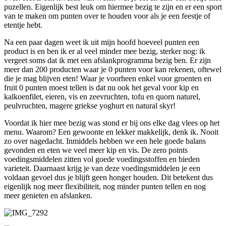
puzellen. Eigenlijk best leuk om hiermee bezig te zijn en er een sport
van te maken om punten over te houden voor als je een feestje of
etentje hebt.
Na een paar dagen weet ik uit mijn hoofd hoeveel punten een
product is en ben ik er al veel minder mee bezig, sterker nog: ik
vergeet soms dat ik met een afslankprogramma bezig ben. Er zijn
meer dan 200 producten waar je 0 punten voor kan rekenen, oftewel
die je mag blijven eten! Waar je voorheen enkel voor groenten en
fruit 0 punten moest tellen is dat nu ook het geval voor kip en
kalkoenfilet, eieren, vis en zeevruchten, tofu en quorn naturel,
peulvruchten, magere griekse yoghurt en natural skyr!
Voordat ik hier mee bezig was stond er bij ons elke dag vlees op het
menu. Waarom? Een gewoonte en lekker makkelijk, denk ik. Nooit
zo over nagedacht. Inmiddels hebben we een hele goede balans
gevonden en eten we veel meer kip en vis. De zero points
voedingsmiddelen zitten vol goede voedingsstoffen en bieden
varieteit. Daarnaast krijg je van deze voedingsmiddelen je een
voldaan gevoel dus je blijft geen honger houden. Dit betekent dus
eigenlijk nog meer flexibiliteit, nog minder punten tellen en nog
meer genieten en afslanken.