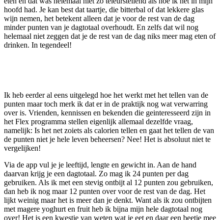
eten en dat was helemaal niet zo teleurstellend als hoe ik het in mijn
hoofd had. Je kan best dat taartje, die bitterbal of dat lekkere glas
wijn nemen, het betekent alleen dat je voor de rest van de dag
minder punten van je dagtotaal overhoudt. En zelfs dat wil nog
helemaal niet zeggen dat je de rest van de dag niks meer mag eten of
drinken. In tegendeel!
Ik heb eerder al eens uitgelegd hoe het werkt met het tellen van de
punten maar toch merk ik dat er in de praktijk nog wat verwarring
over is. Vrienden, kennissen en bekenden die geinteresseerd zijn in
het Flex programma stellen eigenlijk allemaal dezelfde vraag,
namelijk: Is het net zoiets als calorien tellen en gaat het tellen de van
de punten niet je hele leven beheersen? Nee! Het is absoluut niet te
vergelijken!
Via de app vul je je leeftijd, lengte en gewicht in. Aan de hand
daarvan krijg je een dagtotaal. Zo mag ik 24 punten per dag
gebruiken. Als ik met een stevig ontbijt al 12 punten zou gebruiken,
dan heb ik nog maar 12 punten over voor de rest van de dag. Het
lijkt weinig maar het is meer dan je denkt. Want als ik zou ontbijten
met magere yoghurt en fruit heb ik bijna mijn hele dagtotaal nog
over! Het is een kwestie van weten wat je eet en daar een beetje mee