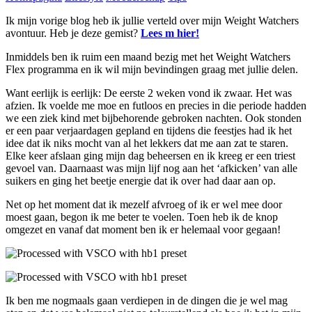
Ik mijn vorige blog heb ik jullie verteld over mijn Weight Watchers
avontuur. Heb je deze gemist?
Lees m hier!
Inmiddels ben ik ruim een maand bezig met het Weight Watchers
Flex programma en ik wil mijn bevindingen graag met jullie delen.
Want eerlijk is eerlijk: De eerste 2 weken vond ik zwaar. Het was
afzien. Ik voelde me moe en futloos en precies in die periode hadden
we een ziek kind met bijbehorende gebroken nachten. Ook stonden
er een paar verjaardagen gepland en tijdens die feestjes had ik het
idee dat ik niks mocht van al het lekkers dat me aan zat te staren.
Elke keer afslaan ging mijn dag beheersen en ik kreeg er een triest
gevoel van. Daarnaast was mijn lijf nog aan het ‘afkicken’ van alle
suikers en ging het beetje energie dat ik over had daar aan op.
Net op het moment dat ik mezelf afvroeg of ik er wel mee door
moest gaan, begon ik me beter te voelen. Toen heb ik de knop
omgezet en vanaf dat moment ben ik er helemaal voor gegaan!
Ik ben me nogmaals gaan verdiepen in de dingen die je wel mag