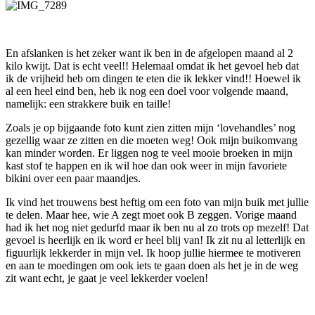
En afslanken is het zeker want ik ben in de afgelopen maand al 2
kilo kwijt. Dat is echt veel!! Helemaal omdat ik het gevoel heb dat
ik de vrijheid heb om dingen te eten die ik lekker vind!! Hoewel ik
al een heel eind ben, heb ik nog een doel voor volgende maand,
namelijk: een strakkere buik en taille!
Zoals je op bijgaande foto kunt zien zitten mijn ‘lovehandles’ nog
gezellig waar ze zitten en die moeten weg! Ook mijn buikomvang
kan minder worden. Er liggen nog te veel mooie broeken in mijn
kast stof te happen en ik wil hoe dan ook weer in mijn favoriete
bikini over een paar maandjes.
Ik vind het trouwens best heftig om een foto van mijn buik met jullie
te delen. Maar hee, wie A zegt moet ook B zeggen. Vorige maand
had ik het nog niet gedurfd maar ik ben nu al zo trots op mezelf! Dat
gevoel is heerlijk en ik word er heel blij van! Ik zit nu al letterlijk en
figuurlijk lekkerder in mijn vel. Ik hoop jullie hiermee te motiveren
en aan te moedingen om ook iets te gaan doen als het je in de weg
zit want echt, je gaat je veel lekkerder voelen!