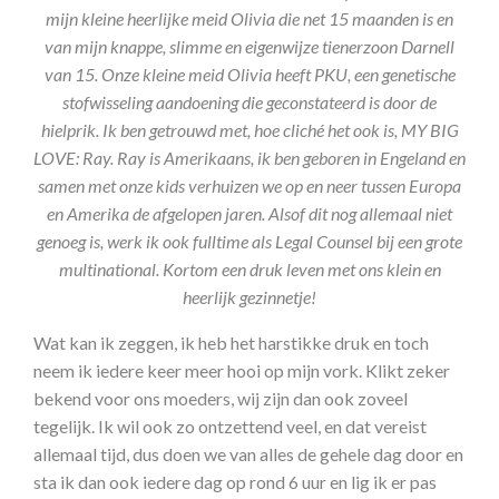
mijn kleine heerlijke meid Olivia die net 15 maanden is en
van mijn knappe, slimme en eigenwijze tienerzoon Darnell
van 15. Onze kleine meid Olivia heeft PKU, een genetische
stofwisseling aandoening die geconstateerd is door de
hielprik. Ik ben getrouwd met, hoe cliché het ook is, MY BIG
LOVE: Ray. Ray is Amerikaans, ik ben geboren in Engeland en
samen met onze kids verhuizen we op en neer tussen Europa
en Amerika de afgelopen jaren. Alsof dit nog allemaal niet
genoeg is, werk ik ook fulltime als Legal Counsel bij een grote
multinational. Kortom een druk leven met ons klein en
heerlijk gezinnetje!
Wat kan ik zeggen, ik heb het harstikke druk en toch
neem ik iedere keer meer hooi op mijn vork. Klikt zeker
bekend voor ons moeders, wij zijn dan ook zoveel
tegelijk. Ik wil ook zo ontzettend veel, en dat vereist
allemaal tijd, dus doen we van alles de gehele dag door en
sta ik dan ook iedere dag op rond 6 uur en lig ik er pas