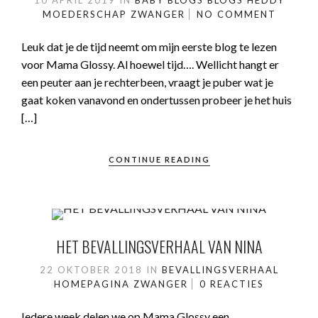
10 APRIL 2019
IN
BABY
BLOGS
BLOGS HEDDY
MOEDERSCHAP
ZWANGER
NO COMMENT
Leuk dat je de tijd neemt om mijn eerste blog te lezen
voor Mama Glossy. Al hoewel tijd…. Wellicht hangt er
een peuter aan je rechterbeen, vraagt je puber wat je
gaat koken vanavond en ondertussen probeer je het huis
[…]
CONTINUE READING
HET BEVALLINGSVERHAAL VAN NINA
22 OKTOBER 2018
IN
BEVALLINGSVERHAAL
HOMEPAGINA
ZWANGER
0 REACTIES
Iedere week delen we op Mama Glossy een