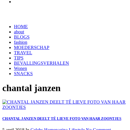
HOME
about
BLOGS
fashion
MOEDERSCHAP
TRAVEL
TIPS
BEVALLINGSVERHALEN
Wonen
SNACKS
chantal janzen
CHANTAL JANZEN DEELT TÉ LIEVE FOTO VAN HAAR ZOONTJES
5 april 2018
In
Celebs
Homepagina
Lifestyle
No Comment