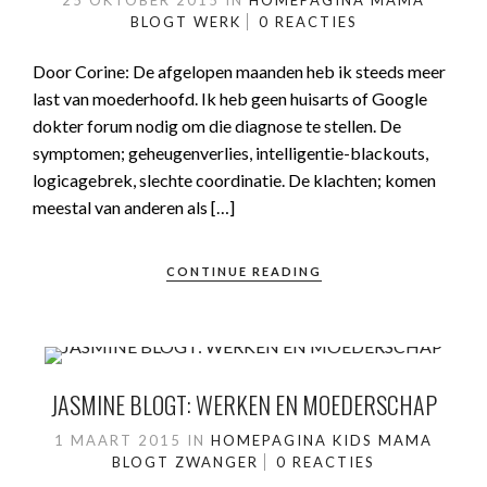
25 OKTOBER 2015
IN
HOMEPAGINA
MAMA
BLOGT
WERK
0 REACTIES
Door Corine: De afgelopen maanden heb ik steeds meer
last van moederhoofd. Ik heb geen huisarts of Google
dokter forum nodig om die diagnose te stellen. De
symptomen; geheugenverlies, intelligentie-blackouts,
logicagebrek, slechte coordinatie. De klachten; komen
meestal van anderen als […]
CONTINUE READING
JASMINE BLOGT: WERKEN EN MOEDERSCHAP
1 MAART 2015
IN
HOMEPAGINA
KIDS
MAMA
BLOGT
ZWANGER
0 REACTIES