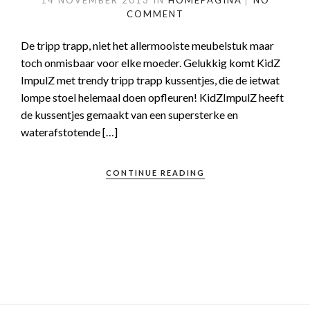
14 NOVEMBER 2013
IN
HOMEPAGINA
NO
COMMENT
De tripp trapp, niet het allermooiste meubelstuk maar
toch onmisbaar voor elke moeder. Gelukkig komt KidZ
ImpulZ met trendy tripp trapp kussentjes, die de ietwat
lompe stoel helemaal doen opfleuren! KidZImpulZ heeft
de kussentjes gemaakt van een supersterke en
waterafstotende […]
CONTINUE READING