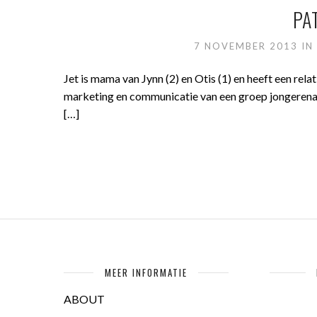
PA
7 NOVEMBER 2013
I
Jet is mama van Jynn (2) en Otis (1) en heeft een re
marketing en communicatie van een groep jongerenam
[…]
MEER INFORMATIE
ABOUT