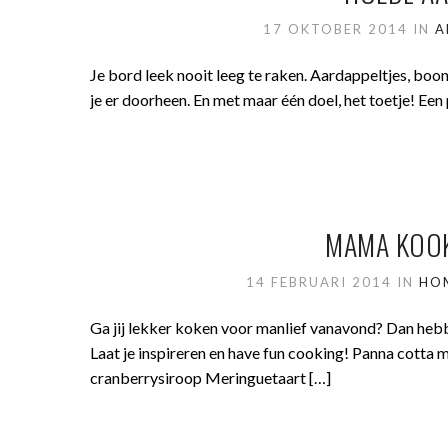
17 OKTOBER 2014
IN
A
Je bord leek nooit leeg te raken. Aardappeltjes, boo
je er doorheen. En met maar één doel, het toetje! Een 
MAMA KOOK
14 FEBRUARI 2014
IN
HO
Ga jij lekker koken voor manlief vanavond? Dan hebb
Laat je inspireren en have fun cooking! Panna cott
cranberrysiroop Meringuetaart […]