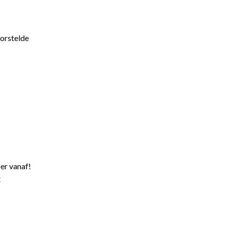
worstelde
er vanaf!
t