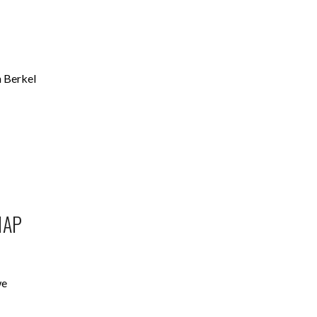
n Berkel
HAP
we