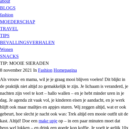
about
BLOGS
fashion
MOEDERSCHAP
TRAVEL
TIPS
BEVALLINGSVERHALEN
Wonen
SNACKS
TIP: MOOIE SIERADEN
8 november 2021 In
Fashion
Homepagina
Als vrouw en mama, wil je je graag mooi blijven voelen! Dit blijkt in
de praktijk niet altijd zo gemakkelijk te zijn. Je lichaam is veranderd, je
nachten zijn veel te kort – hallo wallen – en je hebt minder uren in je
dag. Je agenda zit vaak vol, je kinderen eisen je aandacht, en je werk
blijft ook maar mailtjes en appjes sturen. Wij zeggen altijd, wat er ook
gebeurt, hoe slecht je nacht ook was: Trek altijd een mooie outfit uit de
kast. Altijd! Doe een
make upje
op – in een paar minuten moet dat
heus wel lukken – en drink een goede kop koffie. Je voelt je gelijk 10x