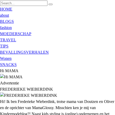
HOME
about
BLOGS
fashion
MOEDERSCHAP
TRAVEL
TIPS
BEVALLINGSVERHALEN
Wonen
SNACKS
Hi MAMA
Advertentie
FREDERIEKE WIEBERDINK
Hi! Ik ben Frederieke Wieberdink, trotse mama van Doutzen en Oliver
en de oprichter van MamaGlossy. Misschien ken je mij van
Kindermodeblog?! Naast kids styling is (online) ondernemen en het