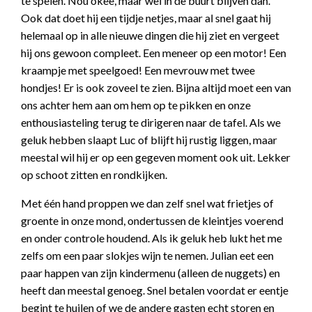
te spelen. Nou okee, maar wel in de buurt blijven dan.
Ook dat doet hij een tijdje netjes, maar al snel gaat hij
helemaal op in alle nieuwe dingen die hij ziet en vergeet
hij ons gewoon compleet. Een meneer op een motor! Een
kraampje met speelgoed! Een mevrouw met twee
hondjes! Er is ook zoveel te zien. Bijna altijd moet een van
ons achter hem aan om hem op te pikken en onze
enthousiasteling terug te dirigeren naar de tafel. Als we
geluk hebben slaapt Luc of blijft hij rustig liggen, maar
meestal wil hij er op een gegeven moment ook uit. Lekker
op schoot zitten en rondkijken.
Met één hand proppen we dan zelf snel wat frietjes of
groente in onze mond, ondertussen de kleintjes voerend
en onder controle houdend. Als ik geluk heb lukt het me
zelfs om een paar slokjes wijn te nemen. Julian eet een
paar happen van zijn kindermenu (alleen de nuggets) en
heeft dan meestal genoeg. Snel betalen voordat er eentje
begint te huilen of we de andere gasten echt storen en