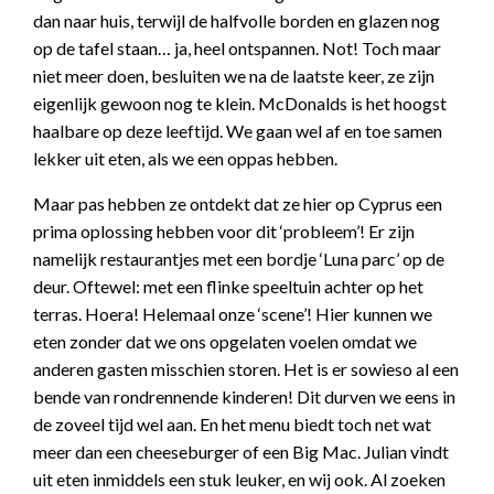
dan naar huis, terwijl de halfvolle borden en glazen nog
op de tafel staan… ja, heel ontspannen. Not! Toch maar
niet meer doen, besluiten we na de laatste keer, ze zijn
eigenlijk gewoon nog te klein. McDonalds is het hoogst
haalbare op deze leeftijd. We gaan wel af en toe samen
lekker uit eten, als we een oppas hebben.
Maar pas hebben ze ontdekt dat ze hier op Cyprus een
prima oplossing hebben voor dit ‘probleem’! Er zijn
namelijk restaurantjes met een bordje ‘Luna parc’ op de
deur. Oftewel: met een flinke speeltuin achter op het
terras. Hoera! Helemaal onze ‘scene’! Hier kunnen we
eten zonder dat we ons opgelaten voelen omdat we
anderen gasten misschien storen. Het is er sowieso al een
bende van rondrennende kinderen! Dit durven we eens in
de zoveel tijd wel aan. En het menu biedt toch net wat
meer dan een cheeseburger of een Big Mac. Julian vindt
uit eten inmiddels een stuk leuker, en wij ook. Al zoeken