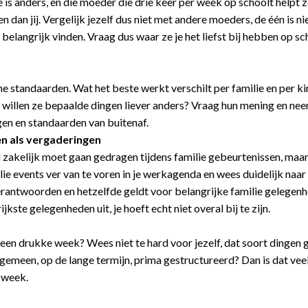
e is anders, en die moeder die drie keer per week op schoolt helpt 
an jij. Vergelijk jezelf dus niet met andere moeders, de één is ni
elangrijk vinden. Vraag dus waar ze je het liefst bij hebben op sc
e standaarden. Wat het beste werkt verschilt per familie en per kin
 willen ze bepaalde dingen liever anders? Vraag hun mening en ne
gen en standaarden van buitenaf.
en als vergaderingen
el zakelijk moet gaan gedragen tijdens familie gebeurtenissen, maa
ie events ver van te voren in je werkagenda en wees duidelijk naar 
 verantwoorden en hetzelfde geldt voor belangrijke familie gelegen
ijkste gelegenheden uit, je hoeft echt niet overal bij te zijn.
f een drukke week? Wees niet te hard voor jezelf, dat soort dingen
algemeen, op de lange termijn, prima gestructureerd? Dan is dat vee
f week.