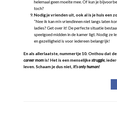
helemaal geen moeite mee. Of kun je bijvoorbe
toch?
Nodig je vrienden uit, ook al is je huis een z
“Nee ik kan m’n vriendinnen niet langs laten kom
ladies? Get over it! De perfecte situatie bestaa
speelgoed midden in de kamer ligt. Nodig ze lek
en gezelligheid is voor iedereen belangrijk!
En als allerlaatste, nummertje 10. Onthou dat d
career mom
is! Het is een menselijke
struggle
, iede
leven. Schaam je dus niet,
it’s only human!