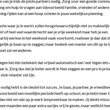
den van je kids de juiste partners nodig. Zorg voor een goede commu
ng om hulp te vragen aan bijvoorbeeld familie, vrienden of ander
ing rijden kan al een hoop schelen in jouw wekelijkse planning.
che waar je in werkt zullen hoogstwaarschijnlijk niet zo makkelijk
eist of heel veel waarde hecht aan je vrije weekend maar heb je een
aarbij werken in het weekend vaak voorkomt, realiseer je dan dat d
t gelijk je baan op te zeggen, maar bedenk een manier om dit op te l
snel zal veranderen.
tegen het één betekent dat vrijwel automatisch een ‘nee’ tegen iets 
ar is. Zorg dus dat je beter wordt in Nee zeggen en een pro in prio
stuk relaxter zal zijn.
odig hebt is de sleutel tot succes. Je baas, je partner, je vriendinn
voorbeeld een moeilijke periode heeft op school, en je hebt meer t
dan niet om dat op je werk bespreekbaar te maken. Jij denkt missc
ee maanden een paar extra uurtjes vrij te geven, maar wellicht heef