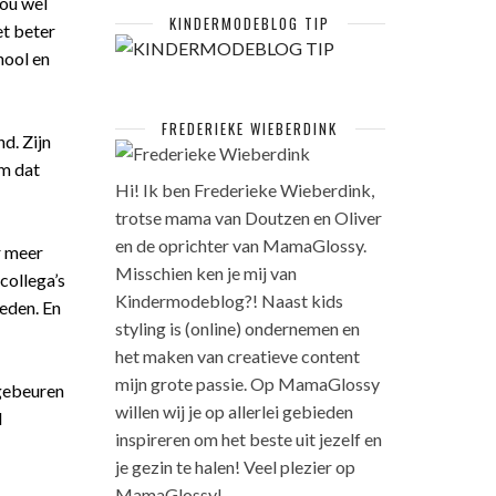
zou wel
KINDERMODEBLOG TIP
et beter
hool en
FREDERIEKE WIEBERDINK
d. Zijn
em dat
Hi! Ik ben Frederieke Wieberdink,
trotse mama van Doutzen en Oliver
en de oprichter van MamaGlossy.
r meer
Misschien ken je mij van
collega’s
Kindermodeblog?! Naast kids
heden. En
styling is (online) ondernemen en
het maken van creatieve content
mijn grote passie. Op MamaGlossy
 gebeuren
willen wij je op allerlei gebieden
l
inspireren om het beste uit jezelf en
je gezin te halen! Veel plezier op
MamaGlossy!