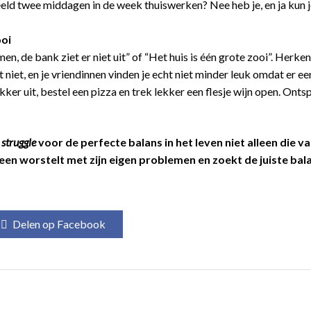
eld twee middagen in de week thuiswerken? Nee heb je, en ja kun j
ooi
en, de bank ziet er niet uit” of “Het huis is één grote zooi”. Herke
t niet, en je vriendinnen vinden je echt niet minder leuk omdat er e
ker uit, bestel een pizza en trek lekker een flesje wijn open. Onts
e
struggle
voor de perfecte balans in het leven niet alleen die v
reen worstelt met zijn eigen problemen en zoekt de juiste bala
Delen op Facebook