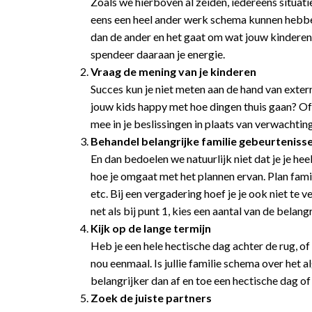
Zoals we hierboven al zeiden, iedereens situati
eens een heel ander werk schema kunnen hebben d
dan de ander en het gaat om wat jouw kinderen b
spendeer daaraan je energie.
Vraag de mening van je kinderen
Succes kun je niet meten aan de hand van extern
jouw kids happy met hoe dingen thuis gaan? Of
mee in je beslissingen in plaats van verwachtin
Behandel belangrijke familie gebeurteniss
En dan bedoelen we natuurlijk niet dat je je he
hoe je omgaat met het plannen ervan. Plan famil
etc. Bij een vergadering hoef je je ook niet te
net als bij punt 1, kies een aantal van de belangr
Kijk op de lange termijn
Heb je een hele hectische dag achter de rug, o
nou eenmaal. Is jullie familie schema over het 
belangrijker dan af en toe een hectische dag o
Zoek de juiste partners