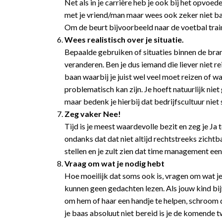
Net als in je carrière heb je ook bij het opvoe
met je vriend/man maar wees ook zeker niet ba
Om de beurt bijvoorbeeld naar de voetbal train
Wees realistisch over je situatie.
Bepaalde gebruiken of situaties binnen de bran
veranderen. Ben je dus iemand die liever niet r
baan waarbij je juist wel veel moet reizen of w
problematisch kan zijn. Je hoeft natuurlijk nie
maar bedenk je hierbij dat bedrijfscultuur niet 
Zeg vaker Nee!
Tijd is je meest waardevolle bezit en zeg je Ja 
ondanks dat dat niet altijd rechtstreeks zichtba
stellen en je zult zien dat time management een 
Vraag om wat je nodig hebt
Hoe moeilijk dat soms ook is, vragen om wat je n
kunnen geen gedachten lezen. Als jouw kind bij
om hem of haar een handje te helpen, schroom 
je baas absoluut niet bereid is je de komende tw