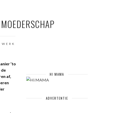
N MOEDERSCHAP
WERK
anier ’to
e de
HI MAMA
ren af,
deren
der
ADVERTENTIE