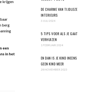
e krijgen
DE CHARME VAN TIJDLOZE
INTERIEURS
nbaar
3 JULI 2024
en berg
panning
5 TIPS VOOR ALS JE GAAT
VERHUIZEN
1 FEBRUARI 2024
an een
ns in het
EN DAN IS JE KIND INEENS
GEEN KIND MEER
28 NOVEMBER 2023