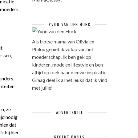
nicatie
e moeders.
YVON VAN DEN HURK
Als trotse mama van Olivia en
it
Philou geniet ik volop van het
ossen,
moederschap. Ik ben gek op
kinderen, mode en lifestyle en ben
altijd opzoek naar nieuwe inspiratie.
anders,
Graag deel ik al het leuks dat ik vind
riteiten
met jullie!
en, ze
ADVERTENTIE
ijd nodig
hien dat
t hij hier
RECENT POSTS