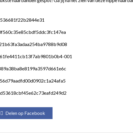
eukste haarbanden gespot! Ga jij na het zien van deze hippe haarb
Delen op Facebook