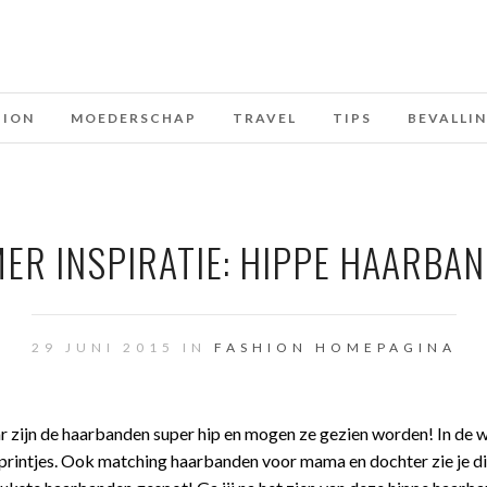
HION
MOEDERSCHAP
TRAVEL
TIPS
BEVALLI
ER INSPIRATIE: HIPPE HAARBA
29 JUNI 2015 IN
FASHION
HOMEPAGINA
ar zijn de haarbanden super hip en mogen ze gezien worden! In de w
 printjes. Ook matching haarbanden voor mama en dochter zie je di