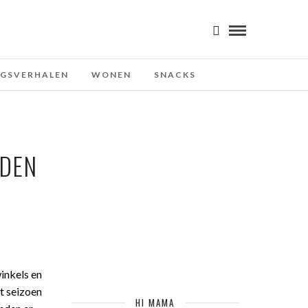
NGSVERHALEN
WONEN
SNACKS
NDEN
inkels en
t seizoen
HI MAMA