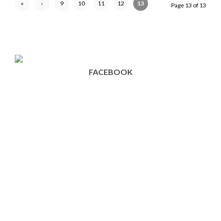
«
‹
9
10
11
12
13
Page 13 of 13
First
Previ
ous
FACEBOOK