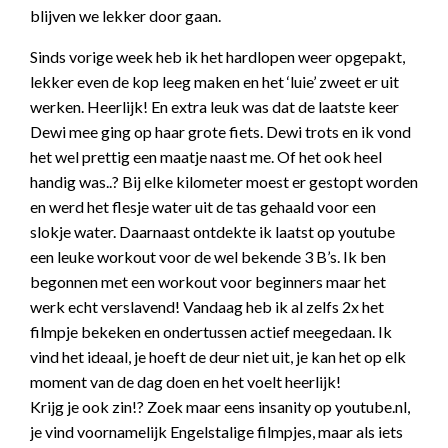
blijven we lekker door gaan.
Sinds vorige week heb ik het hardlopen weer opgepakt,
lekker even de kop leeg maken en het ‘luie’ zweet er uit
werken. Heerlijk! En extra leuk was dat de laatste keer
Dewi mee ging op haar grote fiets. Dewi trots en ik vond
het wel prettig een maatje naast me. Of het ook heel
handig was..? Bij elke kilometer moest er gestopt worden
en werd het flesje water uit de tas gehaald voor een
slokje water. Daarnaast ontdekte ik laatst op youtube
een leuke workout voor de wel bekende 3 B’s. Ik ben
begonnen met een workout voor beginners maar het
werk echt verslavend! Vandaag heb ik al zelfs 2x het
filmpje bekeken en ondertussen actief meegedaan. Ik
vind het ideaal, je hoeft de deur niet uit, je kan het op elk
moment van de dag doen en het voelt heerlijk!
Krijg je ook zin!? Zoek maar eens insanity op youtube.nl,
je vind voornamelijk Engelstalige filmpjes, maar als iets