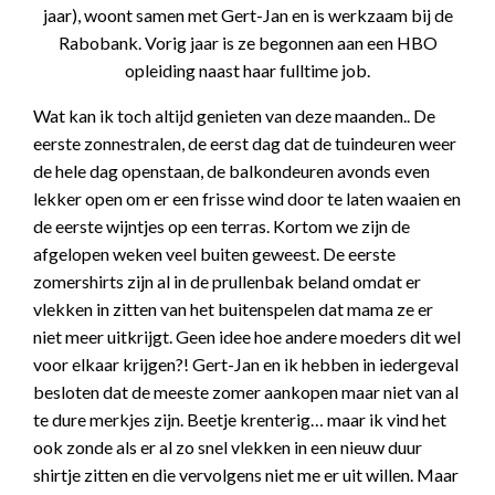
jaar), woont samen met Gert-Jan en is werkzaam bij de
Rabobank. Vorig jaar is ze begonnen aan een HBO
opleiding naast haar fulltime job.
Wat kan ik toch altijd genieten van deze maanden.. De
eerste zonnestralen, de eerst dag dat de tuindeuren weer
de hele dag openstaan, de balkondeuren avonds even
lekker open om er een frisse wind door te laten waaien en
de eerste wijntjes op een terras. Kortom we zijn de
afgelopen weken veel buiten geweest. De eerste
zomershirts zijn al in de prullenbak beland omdat er
vlekken in zitten van het buitenspelen dat mama ze er
niet meer uitkrijgt. Geen idee hoe andere moeders dit wel
voor elkaar krijgen?! Gert-Jan en ik hebben in iedergeval
besloten dat de meeste zomer aankopen maar niet van al
te dure merkjes zijn. Beetje krenterig… maar ik vind het
ook zonde als er al zo snel vlekken in een nieuw duur
shirtje zitten en die vervolgens niet me er uit willen. Maar