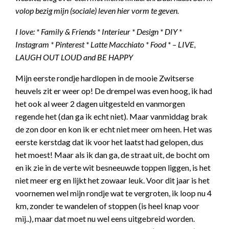
volop bezig mijn (sociale) leven hier vorm te geven.
I love: * Family & Friends * Interieur * Design * DIY *
Instagram * Pinterest * Latte Macchiato * Food * –
LIVE,
LAUGH OUT LOUD and BE HAPPY
Mijn eerste rondje hardlopen in de mooie Zwitserse
heuvels zit er weer op! De drempel was even hoog, ik had
het ook al weer 2 dagen uitgesteld en vanmorgen
regende het (dan ga ik echt niet). Maar vanmiddag brak
de zon door en kon ik er echt niet meer om heen. Het was
eerste kerstdag dat ik voor het laatst had gelopen, dus
het moest! Maar als ik dan ga, de straat uit, de bocht om
en ik zie in de verte wit besneeuwde toppen liggen, is het
niet meer erg en lijkt het zowaar leuk. Voor dit jaar is het
voornemen wel mijn rondje wat te vergroten, ik loop nu 4
km, zonder te wandelen of stoppen (is heel knap voor
mij..), maar dat moet nu wel eens uitgebreid worden.