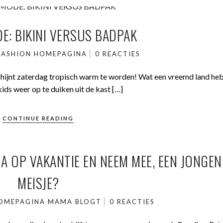
E: BIKINI VERSUS BADPAK
FASHION
HOMEPAGINA
0 REACTIES
 schijnt zaterdag tropisch warm te worden! Wat een vreemd land h
ds weer op te duiken uit de kast […]
CONTINUE READING
GA OP VAKANTIE EN NEEM MEE, EEN JONGEN
MEISJE?
OMEPAGINA
MAMA BLOGT
0 REACTIES