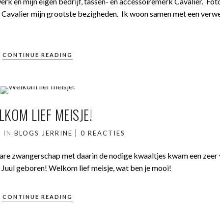
 werk en mijn eigen bedrijf, tassen- en accessoiremerk Cavalier. Fot
t Cavalier mijn grootste bezigheden. Ik woon samen met een verw
CONTINUE READING
LKOM LIEF MEISJE!
2
IN
BLOGS JERRINE
0 REACTIES
ware zwangerschap met daarin de nodige kwaaltjes kwam een zeer 
e Juul geboren! Welkom lief meisje, wat ben je mooi!
CONTINUE READING