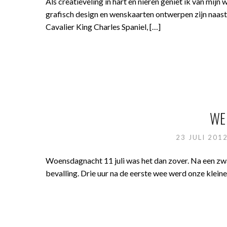
Als creatieveling in hart en nieren geniet ik van mijn
grafisch design en wenskaarten ontwerpen zijn naas
Cavalier King Charles Spaniel, […]
WE
23 JULI 201
Woensdagnacht 11 juli was het dan zover. Na een z
bevalling. Drie uur na de eerste wee werd onze klein