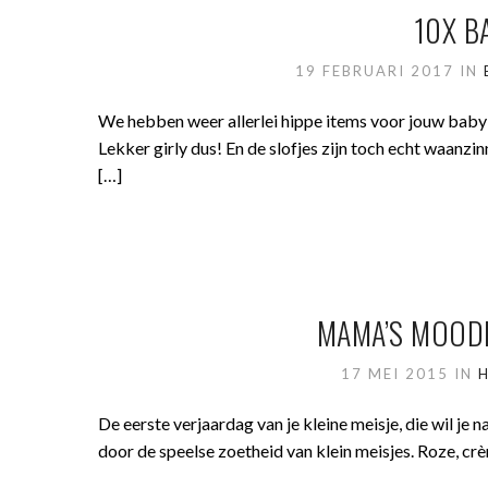
10X B
19 FEBRUARI 2017
IN
We hebben weer allerlei hippe items voor jouw baby gi
Lekker girly dus! En de slofjes zijn toch echt waanz
[…]
MAMA’S MOODB
17 MEI 2015
IN
De eerste verjaardag van je kleine meisje, die wil j
door de speelse zoetheid van klein meisjes. Roze, crè