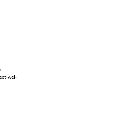
n,
eet-wel-