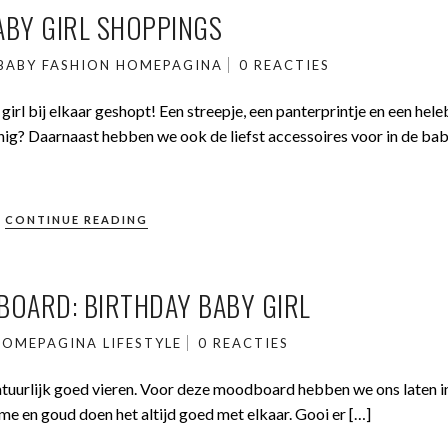
ABY GIRL SHOPPINGS
BABY
FASHION
HOMEPAGINA
0 REACTIES
rl bij elkaar geshopt! Een streepje, een panterprintje en een hele
innig? Daarnaast hebben we ook de liefst accessoires voor in de b
CONTINUE READING
OARD: BIRTHDAY BABY GIRL
HOMEPAGINA
LIFESTYLE
0 REACTIES
e natuurlijk goed vieren. Voor deze moodboard hebben we ons laten i
me en goud doen het altijd goed met elkaar. Gooi er […]