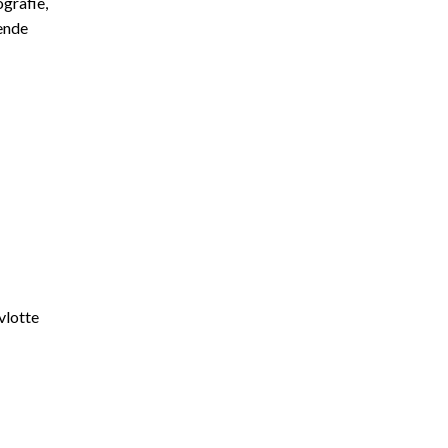
ografie,
ende
vlotte