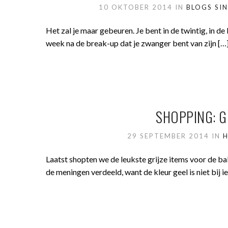
10 OKTOBER 2014
IN
BLOGS SI
Het zal je maar gebeuren. Je bent in de twintig, in de b
week na de break-up dat je zwanger bent van zijn […
SHOPPING: G
29 SEPTEMBER 2014
IN
Laatst shopten we de leukste grijze items voor de ba
de meningen verdeeld, want de kleur geel is niet bij i