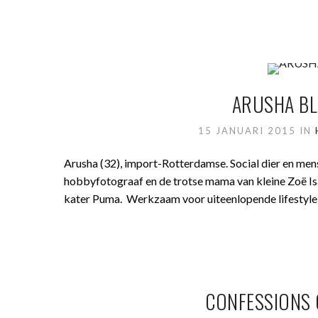
ARUSHA BLO
15 JANUARI 2015
IN
Arusha (32), import-Rotterdamse. Social dier en men
hobbyfotograaf en de trotse mama van kleine Zoë I
kater Puma. Werkzaam voor uiteenlopende lifestyle e
CONFESSIONS O