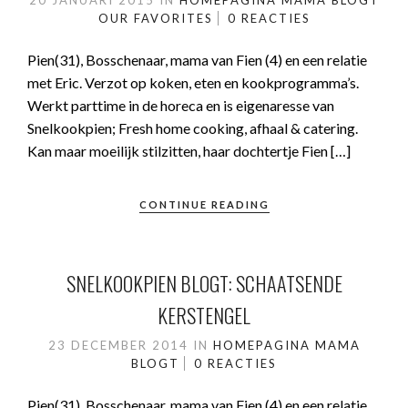
20 JANUARI 2015
IN
HOMEPAGINA
MAMA BLOGT
OUR FAVORITES
0 REACTIES
Pien(31), Bosschenaar, mama van Fien (4) en een relatie
met Eric. Verzot op koken, eten en kookprogramma’s.
Werkt parttime in de horeca en is eigenaresse van
Snelkookpien; Fresh home cooking, afhaal & catering.
Kan maar moeilijk stilzitten, haar dochtertje Fien […]
CONTINUE READING
SNELKOOKPIEN BLOGT: SCHAATSENDE
KERSTENGEL
23 DECEMBER 2014
IN
HOMEPAGINA
MAMA
BLOGT
0 REACTIES
Pien(31), Bosschenaar, mama van Fien (4) en een relatie